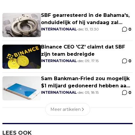
SBF gearresteerd in de Bahama's,
onduidelijk of hij vandaag zal
0
getuigen
INTERNATIONAAL
•
dec 13, 13:30
Binance CEO 'CZ' claimt dat SBF
zijn team bedreigde
0
INTERNATIONAAL
•
dec 09, 17:15
Sam Bankman-Fried zou mogelijk
$1 miljard gedoneerd hebben aan
0
Democraten, volgens Elon Musk
INTERNATIONAAL
•
dec 05, 18:15
Meer artikelen
LEES OOK