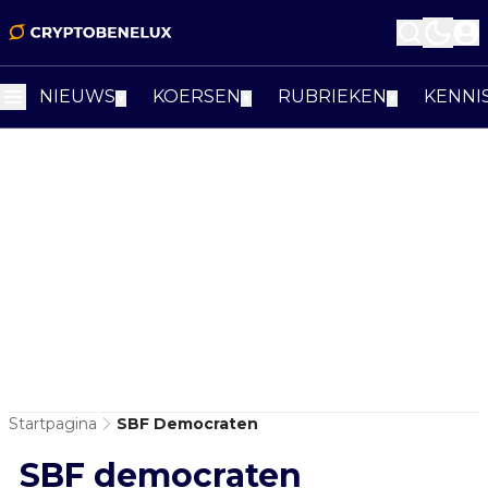
NIEUWS
KOERSEN
RUBRIEKEN
KENNI
▼
▼
▼
Startpagina
SBF Democraten
SBF democraten