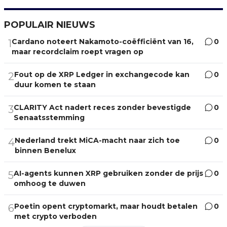
POPULAIR NIEUWS
Cardano noteert Nakamoto-coëfficiënt van 16,
0
1
maar recordclaim roept vragen op
Fout op de XRP Ledger in exchangecode kan
0
2
duur komen te staan
CLARITY Act nadert reces zonder bevestigde
0
3
Senaatsstemming
Nederland trekt MiCA-macht naar zich toe
0
4
binnen Benelux
AI-agents kunnen XRP gebruiken zonder de prijs
0
5
omhoog te duwen
Poetin opent cryptomarkt, maar houdt betalen
0
6
met crypto verboden