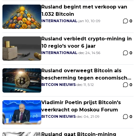
Rusland begint met verkoop van
1.032 Bitcoin
0
INTERNATIONAAL
•
jan 10, 10:09
Rusland verbiedt crypto-mining in
10 regio's voor 6 jaar
0
INTERNATIONAAL
•
dec 24, 14:56
Rusland overweegt Bitcoin als
bescherming tegen economische
0
sancties
BITCOIN NIEUWS
•
dec 11, 5:12
Vladimir Poetin prijst Bitcoin's
veerkracht op Moskou Forum
0
BITCOIN NIEUWS
•
dec 04, 21:09
Rusland gaat Bitcoin-mining