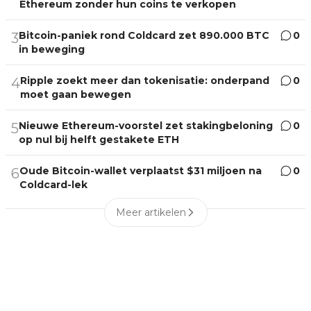
Ethereum zonder hun coins te verkopen
Bitcoin-paniek rond Coldcard zet 890.000 BTC
0
3
in beweging
Ripple zoekt meer dan tokenisatie: onderpand
0
4
moet gaan bewegen
Nieuwe Ethereum-voorstel zet stakingbeloning
0
5
op nul bij helft gestakete ETH
Oude Bitcoin-wallet verplaatst $31 miljoen na
0
6
Coldcard-lek
Meer artikelen