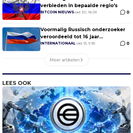
verbieden in bepaalde regio's
0
BITCOIN NIEUWS
•
okt 30, 16:09
Voormalig Russisch onderzoeker
veroordeeld tot 16 jaar
0
gevangenis na aannemen van
INTERNATIONAAL
•
okt 13, 9:59
1.032 Bitcoins aan steekpenningen
Meer artikelen
LEES OOK