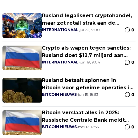
Rusland legaliseert cryptohandel,
maar zet retail strak aan de
0
ketting
INTERNATIONAAL
•
jul 22, 9:00
Crypto als wapen tegen sancties:
Rusland doet $12,7 miljard aan
0
grensoverschrijdende betalingen
INTERNATIONAAL
•
jun 19, 9:04
in 2025
Rusland betaalt spionnen in
Bitcoin voor geheime operaties in
0
Europa
BITCOIN NIEUWS
•
jun 15, 18:53
Bitcoin verslaat alles in 2025:
Russische Centrale Bank meldt
0
40% rendement!
BITCOIN NIEUWS
•
mei 17, 17:55