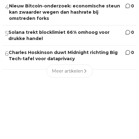
Nieuw Bitcoin-onderzoek: economische steun
0
4
kan zwaarder wegen dan hashrate bij
omstreden forks
Solana trekt blocklimiet 66% omhoog voor
0
5
drukke handel
Charles Hoskinson duwt Midnight richting Big
0
6
Tech-tafel voor dataprivacy
Meer artikelen