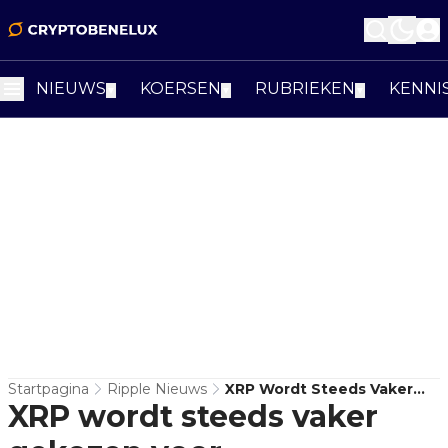
NIEUWS
KOERSEN
RUBRIEKEN
KENNI
▼
▼
▼
Startpagina
Ripple Nieuws
XRP Wordt Steeds Vaker
XRP wordt steeds vaker
Gekozen Voor
Schatkistreserves, Volgens