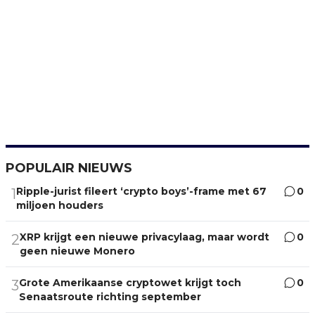
POPULAIR NIEUWS
Ripple-jurist fileert ‘crypto boys’-frame met 67
0
1
miljoen houders
XRP krijgt een nieuwe privacylaag, maar wordt
0
2
geen nieuwe Monero
Grote Amerikaanse cryptowet krijgt toch
0
3
Senaatsroute richting september