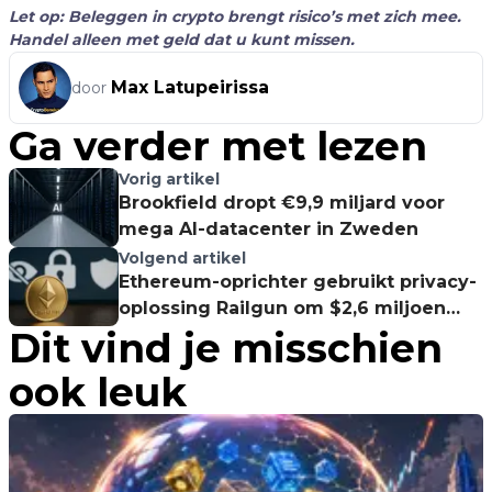
Let op: Beleggen in crypto brengt risico’s met zich mee.
Handel alleen met geld dat u kunt missen.
Max Latupeirissa
door
Ga verder met lezen
Vorig artikel
Brookfield dropt €9,9 miljard voor
mega AI-datacenter in Zweden
Volgend artikel
Ethereum-oprichter gebruikt privacy-
oplossing Railgun om $2,6 miljoen
Dit vind je misschien
over te maken
ook leuk