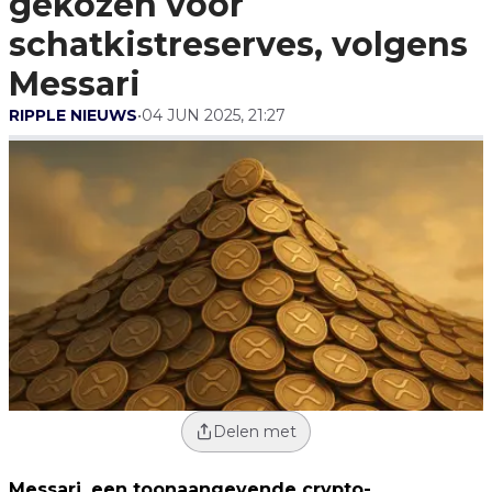
gekozen voor
Messari
schatkistreserves, volgens
Messari
RIPPLE NIEUWS
•
04 JUN 2025, 21:27
Delen met
Messari, een toonaangevende crypto-