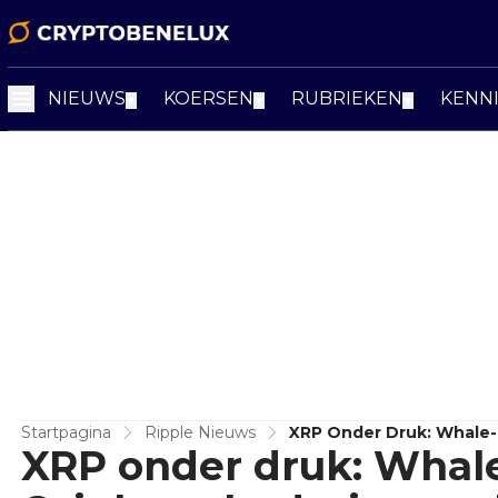
NIEUWS
KOERSEN
RUBRIEKEN
KENN
▼
▼
▼
Startpagina
Ripple Nieuws
XRP Onder Druk: Whale-
XRP onder druk: Whal
$2,50