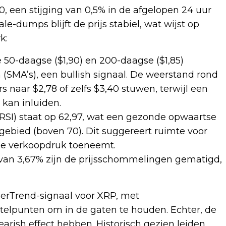
 een stijging van 0,5% in de afgelopen 24 uur
-dumps blijft de prijs stabiel, wat wijst op
k:
50-daagse ($1,90) en 200-daagse ($1,85)
SMA’s), een bullish signaal. De weerstand rond
s naar $2,78 of zelfs $3,40 stuwen, terwijl een
 kan inluiden.
(RSI) staat op 62,97, wat een gezonde opwaartse
gebied (boven 70). Dit suggereert ruimte voor
 de verkoopdruk toeneemt.
ge van 3,67% zijn de prijsschommelingen gematigd,
perTrend-signaal voor XRP, met
telpunten om in de gaten te houden. Echter, de
rish effect hebben. Historisch gezien leiden