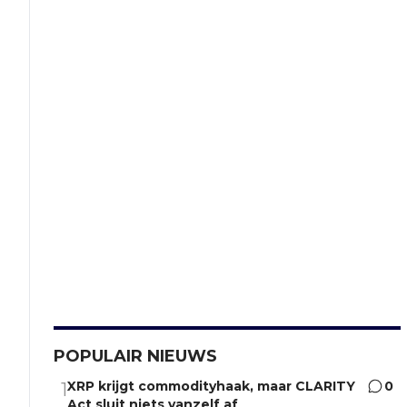
POPULAIR NIEUWS
XRP krijgt commodityhaak, maar CLARITY
0
1
Act sluit niets vanzelf af