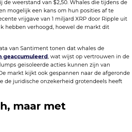
j de weerstand van $2,50. Whales die tijdens de
en mogelijk een kans om hun posities af te
ente vrijgave van 1 miljard XRP door Ripple uit
uk hebben verhoogd, hoewel de markt dit
 data van Santiment tonen dat whales de
en geaccumuleerd
, wat wijst op vertrouwen in de
-dumps geïsoleerde acties kunnen zijn van
. De markt kijkt ook gespannen naar de afgeronde
die de juridische onzekerheid grotendeels heeft
.
sh, maar met