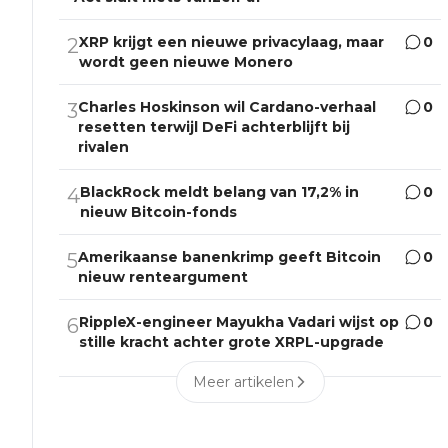
XRP krijgt een nieuwe privacylaag, maar
0
2
wordt geen nieuwe Monero
Charles Hoskinson wil Cardano-verhaal
0
3
resetten terwijl DeFi achterblijft bij
rivalen
BlackRock meldt belang van 17,2% in
0
4
nieuw Bitcoin-fonds
Amerikaanse banenkrimp geeft Bitcoin
0
5
nieuw renteargument
RippleX-engineer Mayukha Vadari wijst op
0
6
stille kracht achter grote XRPL-upgrade
Meer artikelen