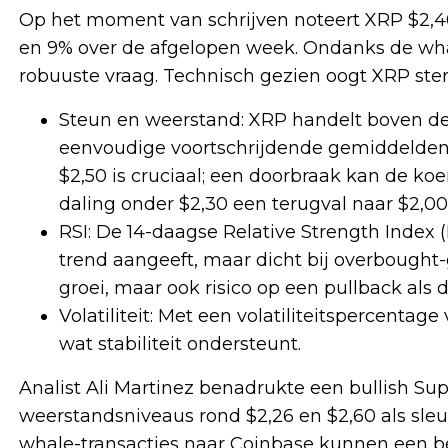
Op het moment van schrijven noteert XRP $2,40,
en 9% over de afgelopen week. Ondanks de whale
robuuste vraag. Technisch gezien oogt XRP ster
Steun en weerstand: XRP handelt boven de 
eenvoudige voortschrijdende gemiddelden (
$2,50 is cruciaal; een doorbraak kan de koer
daling onder $2,30 een terugval naar $2,00
RSI: De 14-daagse Relative Strength Index 
trend aangeeft, maar dicht bij overbought-
groei, maar ook risico op een pullback als
Volatiliteit: Met een volatiliteitspercenta
wat stabiliteit ondersteunt.
Analist Ali Martinez benadrukte een bullish Su
weerstandsniveaus rond $2,26 en $2,60 als sleu
whale-transacties naar Coinbase kunnen een bea