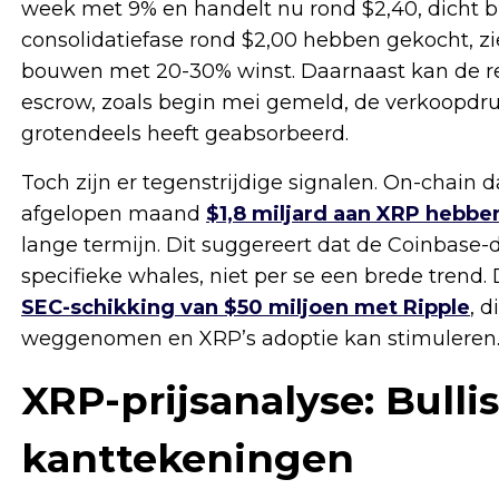
week met 9% en handelt nu rond $2,40, dicht bi
consolidatiefase rond $2,00 hebben gekocht, zi
bouwen met 20-30% winst. Daarnaast kan de rec
escrow, zoals begin mei gemeld, de verkoopdr
grotendeels heeft geabsorbeerd.
Toch zijn er tegenstrijdige signalen. On-chain
afgelopen maand
$1,8 miljard aan XRP hebb
lange termijn. Dit suggereert dat de Coinbase
specifieke whales, niet per se een brede trend
SEC-schikking van $50 miljoen met Ripple
, 
weggenomen en XRP’s adoptie kan stimuleren
XRP-prijsanalyse: Bulli
kanttekeningen