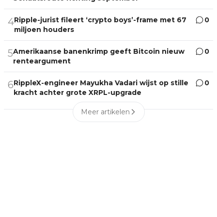
Ripple-jurist fileert ‘crypto boys’-frame met 67
0
4
miljoen houders
Amerikaanse banenkrimp geeft Bitcoin nieuw
0
5
renteargument
RippleX-engineer Mayukha Vadari wijst op stille
0
6
kracht achter grote XRPL-upgrade
Meer artikelen