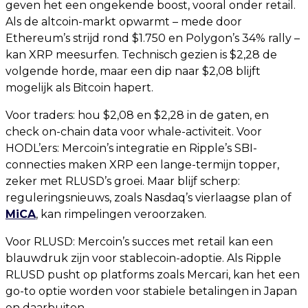
geven het een ongekende boost, vooral onder retail.
Als de altcoin-markt opwarmt – mede door
Ethereum’s strijd rond $1.750 en Polygon’s 34% rally –
kan XRP meesurfen. Technisch gezien is $2,28 de
volgende horde, maar een dip naar $2,08 blijft
mogelijk als Bitcoin hapert.
Voor traders: hou $2,08 en $2,28 in de gaten, en
check on-chain data voor whale-activiteit. Voor
HODL’ers: Mercoin’s integratie en Ripple’s SBI-
connecties maken XRP een lange-termijn topper,
zeker met RLUSD’s groei. Maar blijf scherp:
reguleringsnieuws, zoals Nasdaq’s vierlaagse plan of
MiCA
, kan rimpelingen veroorzaken.
Voor RLUSD: Mercoin’s succes met retail kan een
blauwdruk zijn voor stablecoin-adoptie. Als Ripple
RLUSD pusht op platforms zoals Mercari, kan het een
go-to optie worden voor stabiele betalingen in Japan
en daarbuiten.