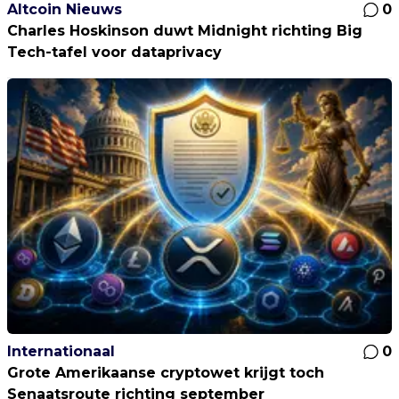
Altcoin Nieuws
0
Charles Hoskinson duwt Midnight richting Big
Tech-tafel voor dataprivacy
Internationaal
0
Grote Amerikaanse cryptowet krijgt toch
Senaatsroute richting september