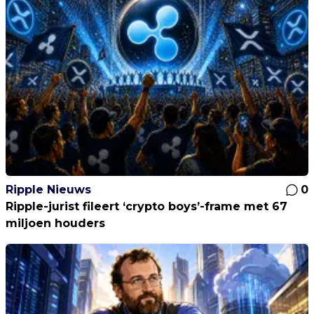
Ripple Nieuws
0
Ripple-jurist fileert ‘crypto boys’-frame met 67
miljoen houders