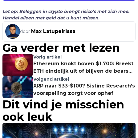
Let op: Beleggen in crypto brengt risico’s met zich mee.
Handel alleen met geld dat u kunt missen.
Max Latupeirissa
door
Ga verder met lezen
Vorig artikel
Ethereum knokt boven $1.700: Breekt
ETH eindelijk uit of blijven de bears
brullen?
Volgend artikel
XRP naar $33-$100? Sistine Research’s
voorspelling zorgt voor ophef
Dit vind je misschien
ook leuk