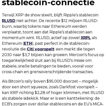
stablecoin-connectie
Terwijl XRP de show steelt, blijft Ripple’s stablecoin
RLUSD
niet achter. De recente $12 miljoen RLUSD-
burn, waarbij tokens naar Ethereum werden
verplaatst, toont aan dat Ripple’s stablecoin aan
momentum wint. RLUSD, actief op zowel
XRPL
als
Ethereum (
ETH
), past perfect in de stablecoin-
revolutie die
Citi voorspelt
: een markt die tegen
2030 naar $3,7 biljoen kan groeien. Mercoin’s focus op
toegankelijkheid sluit aan bij RLUSD’s missie om
stabiele, snelle betalingen te bieden, vooral voor
cross-chain en grensoverschrijdende transacties.
Als Bitcoin’s rally boven $95.000 doorzet – mogelijk
door een short squeeze, zoals Darkfost voorspelt –
kan XRP richting $2,28 of hoger klimmen, met RLUSD
als stabiele sidekick. Maar er is een kanttekening: de
ECB’s zorgen over dollar-stablecoins en de EU’s MiCA-