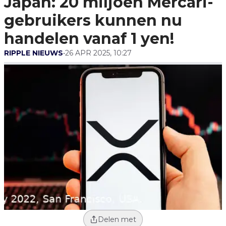
Japan: 20 miljoen Mercari-
Handelen Vanaf 1 Yen!
gebruikers kunnen nu
handelen vanaf 1 yen!
RIPPLE NIEUWS
•
26 APR 2025, 10:27
Delen met