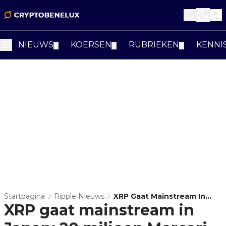
NIEUWS
KOERSEN
RUBRIEKEN
KENNI
▼
▼
▼
Startpagina
Ripple Nieuws
XRP Gaat Mainstream In
XRP gaat mainstream in
Japan: 20 Miljoen Mercari-
Gebruikers Kunnen Nu