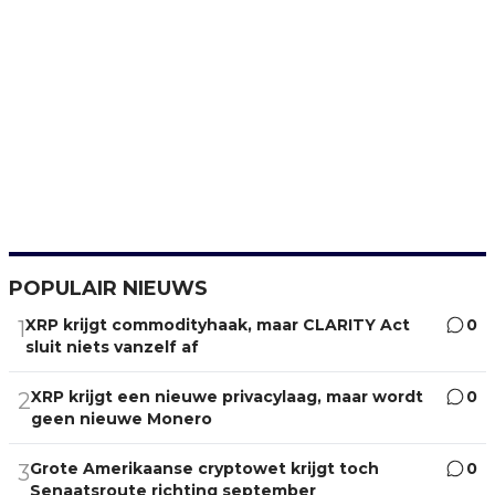
POPULAIR NIEUWS
XRP krijgt commodityhaak, maar CLARITY Act
0
1
sluit niets vanzelf af
XRP krijgt een nieuwe privacylaag, maar wordt
0
2
geen nieuwe Monero
Grote Amerikaanse cryptowet krijgt toch
0
3
Senaatsroute richting september