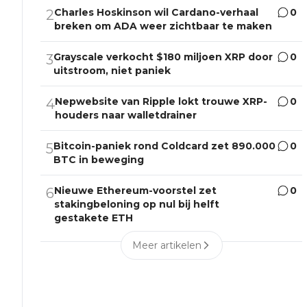
Charles Hoskinson wil Cardano-verhaal
0
2
breken om ADA weer zichtbaar te maken
Grayscale verkocht $180 miljoen XRP door
0
3
uitstroom, niet paniek
Nepwebsite van Ripple lokt trouwe XRP-
0
4
houders naar walletdrainer
Bitcoin-paniek rond Coldcard zet 890.000
0
5
BTC in beweging
Nieuwe Ethereum-voorstel zet
0
6
stakingbeloning op nul bij helft
gestakete ETH
Meer artikelen