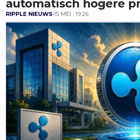
automatisch hogere pr
RIPPLE NIEUWS
•
15 MEI , 19:26