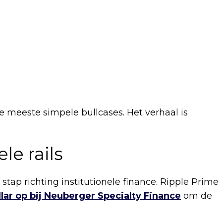
 meeste simpele bullcases. Het verhaal is
le rails
tap richting institutionele finance. Ripple Prime
lar op bij Neuberger Specialty Finance
om de