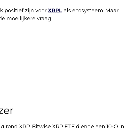
k positief zijn voor
XRPL
als ecosysteem. Maar
de moeilijkere vraag.
zer
g rond XRP. Bitwise XRP ETF diende een 10-Q in