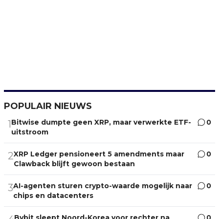
POPULAIR NIEUWS
Bitwise dumpte geen XRP, maar verwerkte ETF-
0
1
uitstroom
XRP Ledger pensioneert 5 amendments maar
0
2
Clawback blijft gewoon bestaan
AI-agenten sturen crypto-waarde mogelijk naar
0
3
chips en datacenters
Bybit sleept Noord-Korea voor rechter na
0