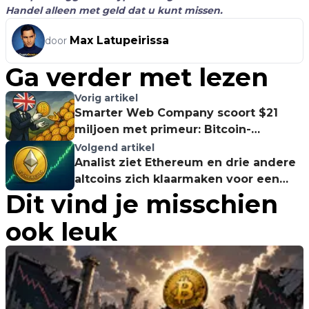
Handel alleen met geld dat u kunt missen.
Max Latupeirissa
door
Ga verder met lezen
Vorig artikel
Smarter Web Company scoort $21
miljoen met primeur: Bitcoin-
obligatie op London Stock Exchange!
Volgend artikel
Analist ziet Ethereum en drie andere
altcoins zich klaarmaken voor een
Dit vind je misschien
rally
ook leuk