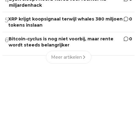
4
miljardenhack
XRP krijgt koopsignaal terwijl whales 380 miljoen
0
5
tokens inslaan
Bitcoin-cyclus is nog niet voorbij, maar rente
0
6
wordt steeds belangrijker
Meer artikelen