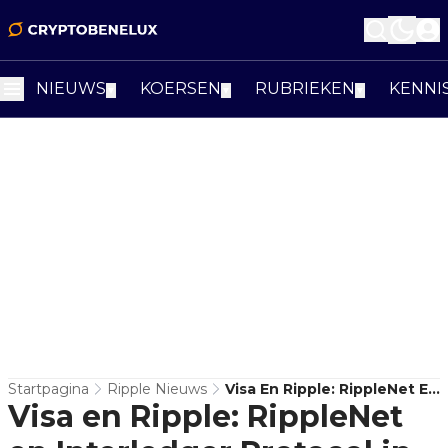
NIEUWS
KOERSEN
RUBRIEKEN
KENNI
▼
▼
▼
Startpagina
Ripple Nieuws
Visa En Ripple: RippleNet En
Visa en Ripple: RippleNet
Interledger Protocol In De
Spotlight Voor Digitale