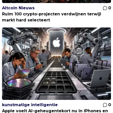
Altcoin Nieuws
0
Ruim 100 crypto-projecten verdwijnen terwijl
markt hard selecteert
kunstmatige intelligentie
0
Apple voelt AI-geheugentekort nu in iPhones en