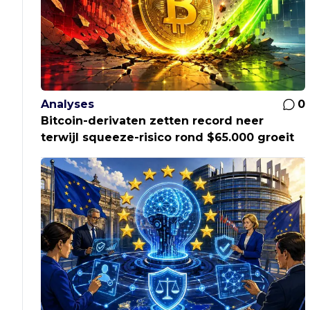
Analyses
0
Bitcoin-derivaten zetten record neer
terwijl squeeze-risico rond $65.000 groeit