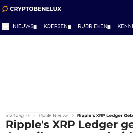
NIEUWS
KOERSEN
RUBRIEKEN
KENN
▼
▼
▼
Startpagina
Ripple Nieuws
Ripple's XRP Ledger Ge
Ripple's XRP Ledger 
Opvallende Theorie Op 