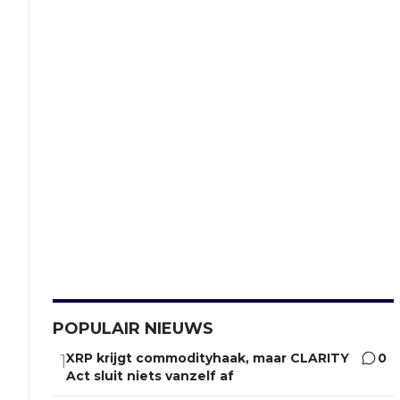
POPULAIR NIEUWS
XRP krijgt commodityhaak, maar CLARITY
0
1
Act sluit niets vanzelf af