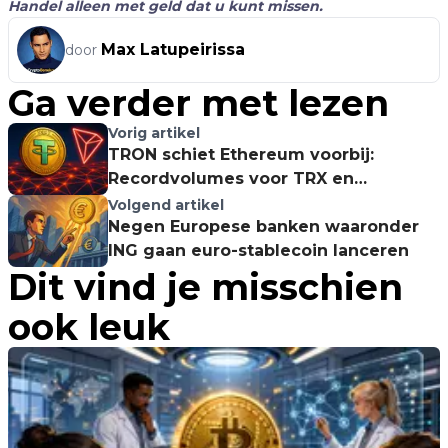
Handel alleen met geld dat u kunt missen.
Max Latupeirissa
door
Ga verder met lezen
Vorig artikel
TRON schiet Ethereum voorbij:
Recordvolumes voor TRX en
stablecoins!
Volgend artikel
Negen Europese banken waaronder
ING gaan euro-stablecoin lanceren
Dit vind je misschien
ook leuk