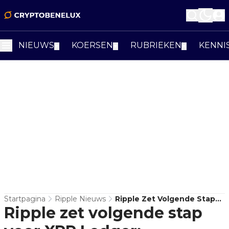
NIEUWS
KOERSEN
RUBRIEKEN
KENNI
▼
▼
▼
Startpagina
Ripple Nieuws
Ripple Zet Volgende Stap
Ripple zet volgende stap
Voor XRP Ledger:
Institutionele DeFi In De