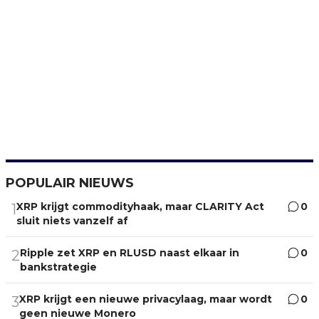
POPULAIR NIEUWS
XRP krijgt commodityhaak, maar CLARITY Act
0
1
sluit niets vanzelf af
Ripple zet XRP en RLUSD naast elkaar in
0
2
bankstrategie
XRP krijgt een nieuwe privacylaag, maar wordt
0
3
geen nieuwe Monero