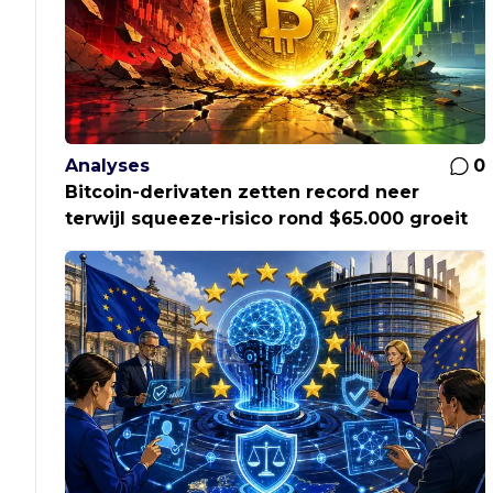
Analyses
0
Bitcoin-derivaten zetten record neer
terwijl squeeze-risico rond $65.000 groeit