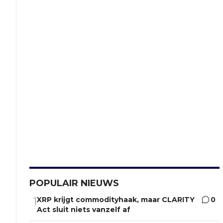
POPULAIR NIEUWS
XRP krijgt commodityhaak, maar CLARITY
0
1
Act sluit niets vanzelf af