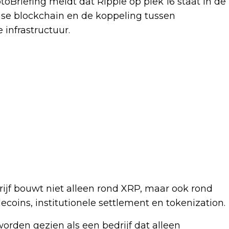
ptoBriefing meldt dat Ripple op plek 16 staat in de
se blockchain en de koppeling tussen
 infrastructuur.
drijf bouwt niet alleen rond XRP, maar ook rond
ecoins, institutionele settlement en tokenization.
 worden gezien als een bedrijf dat alleen