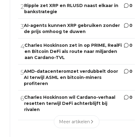
Ripple zet XRP en RLUSD naast elkaar in
0
2
bankstrategie
AI-agents kunnen XRP gebruiken zonder
0
3
de prijs omhoog te duwen
Charles Hoskinson zet in op PRIME, RealFi
0
4
en Bitcoin DeFi als route naar miljarden
aan Cardano-TVL
AMD-datacenteromzet verdubbelt door
0
5
AI terwijl ASML en bitcoin-miners
profiteren
Charles Hoskinson wil Cardano-verhaal
0
6
resetten terwijl DeFi achterblijft bij
rivalen
Meer artikelen