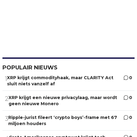
POPULAIR NIEUWS
XRP krijgt commodityhaak, maar CLARITY Act
0
1
sluit niets vanzelf af
XRP krijgt een nieuwe privacylaag, maar wordt
0
2
geen nieuwe Monero
Ripple-jurist fileert ‘crypto boys’-frame met 67
0
3
miljoen houders