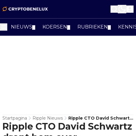
NIEUWS
KOERSEN
RUBRIEKEN
KENNI
▼
▼
▼
Startpagina
Ripple Nieuws
Ripple CTO David Schwartz
Ripple CTO David Schwartz
Dropt Bom Over
Decentralisatie: "XRP Is