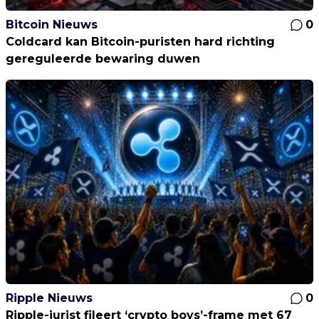
Bitcoin Nieuws
0
Coldcard kan Bitcoin-puristen hard richting
gereguleerde bewaring duwen
Ripple Nieuws
0
Ripple-jurist fileert ‘crypto boys’-frame met 67