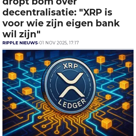
dropt bom over
Voor Wie Zijn Eigen Bank
Wil Zijn"
decentralisatie: "XRP is
voor wie zijn eigen bank
wil zijn"
RIPPLE NIEUWS
•
01 NOV 2025, 17:17