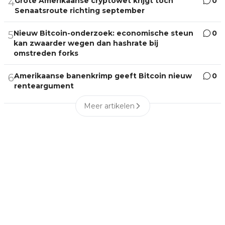
Grote Amerikaanse cryptowet krijgt toch
0
4
Senaatsroute richting september
Nieuw Bitcoin-onderzoek: economische steun
0
5
kan zwaarder wegen dan hashrate bij
omstreden forks
Amerikaanse banenkrimp geeft Bitcoin nieuw
0
6
renteargument
Meer artikelen