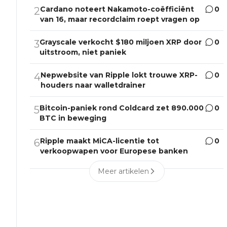
Cardano noteert Nakamoto-coëfficiënt
0
2
van 16, maar recordclaim roept vragen op
Grayscale verkocht $180 miljoen XRP door
0
3
uitstroom, niet paniek
Nepwebsite van Ripple lokt trouwe XRP-
0
4
houders naar walletdrainer
Bitcoin-paniek rond Coldcard zet 890.000
0
5
BTC in beweging
Ripple maakt MiCA-licentie tot
0
6
verkoopwapen voor Europese banken
Meer artikelen