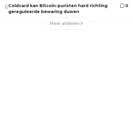
Coldcard kan Bitcoin-puristen hard richting
0
6
gereguleerde bewaring duwen
Meer artikelen