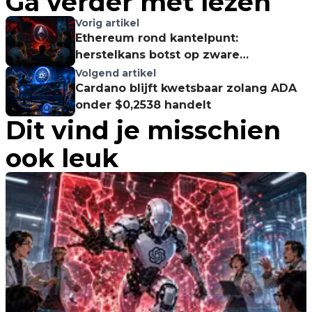
Ga verder met lezen
Vorig artikel
Ethereum rond kantelpunt:
herstelkans botst op zware
weerstand
Volgend artikel
Cardano blijft kwetsbaar zolang ADA
onder $0,2538 handelt
Dit vind je misschien
ook leuk