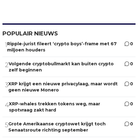
POPULAIR NIEUWS
Ripple-jurist fileert ‘crypto boys’-frame met 67
0
1
miljoen houders
Volgende cryptobullmarkt kan buiten crypto
0
2
zelf beginnen
XRP krijgt een nieuwe privacylaag, maar wordt
0
3
geen nieuwe Monero
XRP-whales trekken tokens weg, maar
0
4
spotvraag zakt hard
Grote Amerikaanse cryptowet krijgt toch
0
5
Senaatsroute richting september