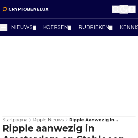
NIEUWS
KOERSEN
RUBRIEKEN
KENNI
▼
▼
▼
Startpagina
Ripple Nieuws
Ripple Aanwezig In
Ripple aanwezig in
Amsterdam Op Stablecon
Europe