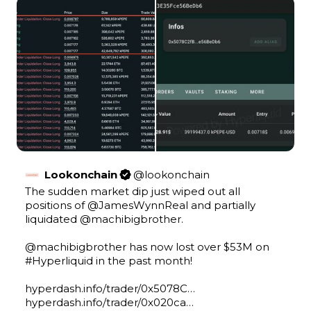
Lookonchain
@
lookonchain
The sudden market dip just wiped out all 
positions of 
@JamesWynnReal
 and partially 
liquidated 
@machibigbrother
.

@machibigbrother
 has now lost over $53M on 
#Hyperliquid
 in the past month! 

hyperdash.info/trader/0x5078C…
hyperdash.info/trader/0x020ca…