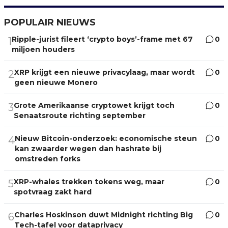
POPULAIR NIEUWS
Ripple-jurist fileert ‘crypto boys’-frame met 67
0
1
miljoen houders
XRP krijgt een nieuwe privacylaag, maar wordt
0
2
geen nieuwe Monero
Grote Amerikaanse cryptowet krijgt toch
0
3
Senaatsroute richting september
Nieuw Bitcoin-onderzoek: economische steun
0
4
kan zwaarder wegen dan hashrate bij
omstreden forks
XRP-whales trekken tokens weg, maar
0
5
spotvraag zakt hard
Charles Hoskinson duwt Midnight richting Big
0
6
Tech-tafel voor dataprivacy