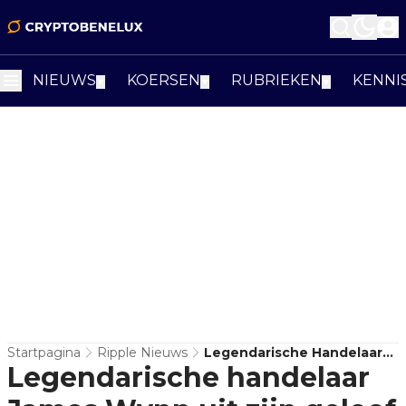
NIEUWS
KOERSEN
RUBRIEKEN
KENNI
▼
▼
▼
Startpagina
Ripple Nieuws
Legendarische Handelaar
Legendarische handelaar
James Wynn Uit Zijn Geloof
In XRP: Revolutie Voor