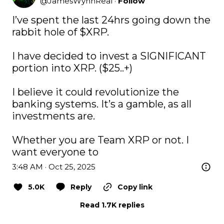
@
JamesWynnReal
·
Follow
I’ve spent the last 24hrs going down the 
rabbit hole of 
$XRP
.

I have decided to invest a SIGNIFICANT 
portion into XRP. ($25..+)

I believe it could revolutionize the 
banking systems. It’s a gamble, as all 
investments are.

Whether you are Team XRP or not. I 
want everyone to
3:48 AM · Oct 25, 2025
5.0K
Reply
Copy link
Read 1.7K replies