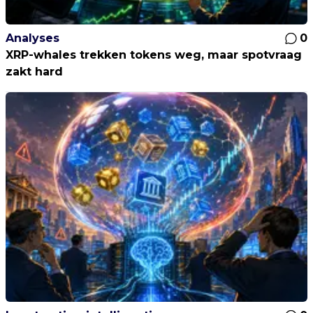
Analyses
0
XRP-whales trekken tokens weg, maar spotvraag
zakt hard