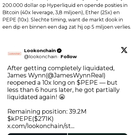
200.000 dollar op Hyperliquid en opende posities in
Bitcoin (40x leverage, 3,8 miljoen), Ether (25x) en
PEPE (10x). Slechte timing, want de markt dook in
een dip en binnen een dag zat hij op 5 miljoen verlies.
Lookonchain
@
lookonchain
·
Follow
After getting completely liquidated, 
James Wynn(
@JamesWynnReal
) 
reopened a 10x long on 
$PEPE
 — but 
less than 6 hours later, he got partially 
liquidated again! 😬

Remaining position: 39.2M 
$kPEPE
x.com/lookonchain/st…