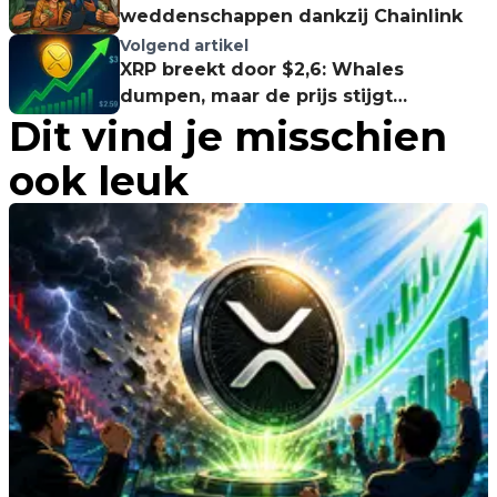
weddenschappen dankzij Chainlink
Volgend artikel
XRP breekt door $2,6: Whales
dumpen, maar de prijs stijgt
Dit vind je misschien
onverstoorbaar door
ook leuk