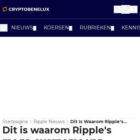
NIEUWS
KOERSEN
RUBRIEKEN
KENNI
▼
▼
▼
Startpagina
Ripple Nieuws
Dit Is Waarom Ripple's
Dit is waarom Ripple's
Mega-Overname Van
GTreasury Ertoe Doet