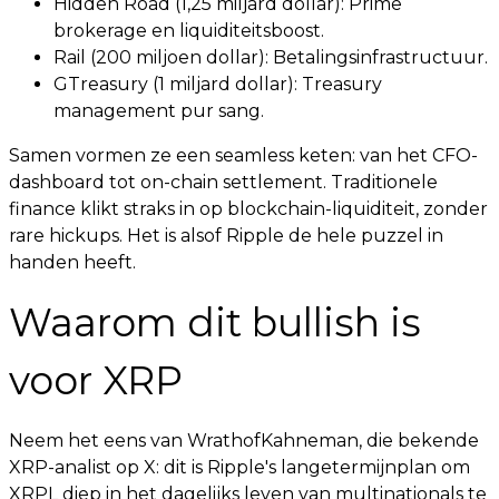
Hidden Road (1,25 miljard dollar): Prime
brokerage en liquiditeitsboost.
Rail (200 miljoen dollar): Betalingsinfrastructuur.
GTreasury (1 miljard dollar): Treasury
management pur sang.
Samen vormen ze een seamless keten: van het CFO-
dashboard tot on-chain settlement. Traditionele
finance klikt straks in op blockchain-liquiditeit, zonder
rare hickups. Het is alsof Ripple de hele puzzel in
handen heeft.
Waarom dit bullish is
voor XRP
Neem het eens van WrathofKahneman, die bekende
XRP-analist op X: dit is Ripple's langetermijnplan om
XRPL diep in het dagelijks leven van multinationals te