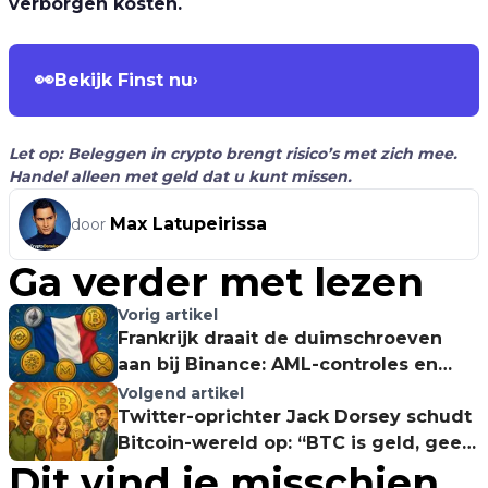
verborgen kosten.
👀
Bekijk Finst nu
›
Let op: Beleggen in crypto brengt risico’s met zich mee.
Handel alleen met geld dat u kunt missen.
Max Latupeirissa
door
Ga verder met lezen
Vorig artikel
Frankrijk draait de duimschroeven
aan bij Binance: AML-controles en
MiCA-lobby in volle gang!
Volgend artikel
Twitter-oprichter Jack Dorsey schudt
Bitcoin-wereld op: “BTC is geld, geen
Dit vind je misschien
crypto!”