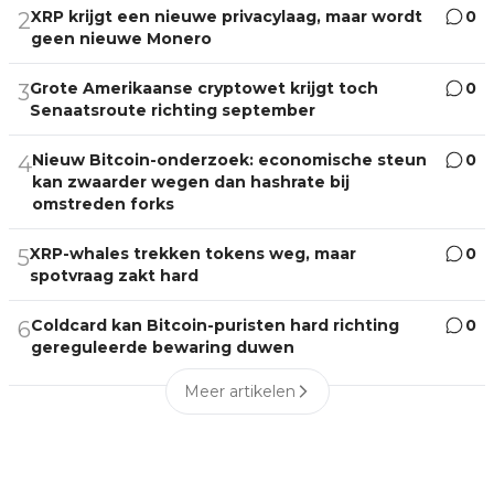
XRP krijgt een nieuwe privacylaag, maar wordt
0
2
geen nieuwe Monero
Grote Amerikaanse cryptowet krijgt toch
0
3
Senaatsroute richting september
Nieuw Bitcoin-onderzoek: economische steun
0
4
kan zwaarder wegen dan hashrate bij
omstreden forks
XRP-whales trekken tokens weg, maar
0
5
spotvraag zakt hard
Coldcard kan Bitcoin-puristen hard richting
0
6
gereguleerde bewaring duwen
Meer artikelen