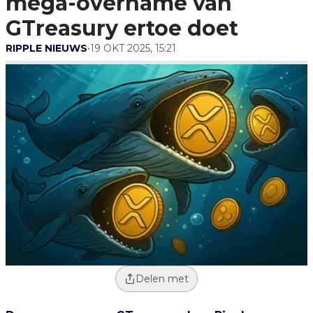
mega-overname van
GTreasury ertoe doet
RIPPLE NIEUWS
•
19 OKT 2025, 15:21
Delen met