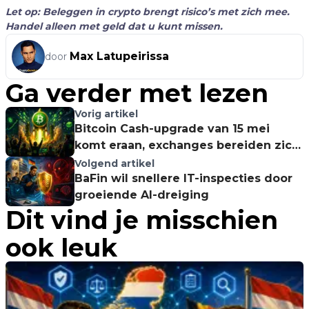
Let op: Beleggen in crypto brengt risico’s met zich mee.
Handel alleen met geld dat u kunt missen.
Max Latupeirissa
door
Ga verder met lezen
Vorig artikel
Bitcoin Cash-upgrade van 15 mei
komt eraan, exchanges bereiden zich
voor
Volgend artikel
BaFin wil snellere IT-inspecties door
groeiende AI-dreiging
Dit vind je misschien
ook leuk