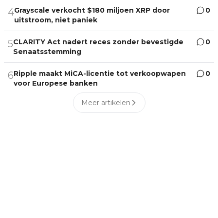
Grayscale verkocht $180 miljoen XRP door
0
4
uitstroom, niet paniek
CLARITY Act nadert reces zonder bevestigde
0
5
Senaatsstemming
Ripple maakt MiCA-licentie tot verkoopwapen
0
6
voor Europese banken
Meer artikelen