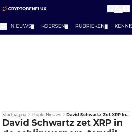
NIEUWS
KOERSEN
RUBRIEKEN
KENNI
▼
▼
▼
Startpagina
Ripple Nieuws
David Schwartz Zet XRP In
David Schwartz zet XRP in
De Schijnwerpers, Terwijl
ETF-Instroom Aantrekt