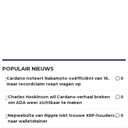
POPULAIR NIEUWS
Cardano noteert Nakamoto-coëfficiënt van 16,
0
1
maar recordclaim roept vragen op
Charles Hoskinson wil Cardano-verhaal breken
0
2
om ADA weer zichtbaar te maken
Nepwebsite van Ripple lokt trouwe XRP-houders
0
3
naar walletdrainer