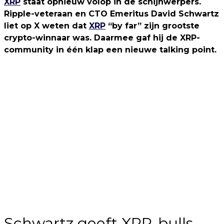
XRP
staat opnieuw volop in de schijnwerpers.
Ripple-veteraan en CTO Emeritus David Schwartz
liet op X weten dat
XRP
“by far” zijn grootste
crypto-winnaar was. Daarmee gaf hij de XRP-
community in één klap een nieuwe talking point.
Schwartz geeft XRP-bulls