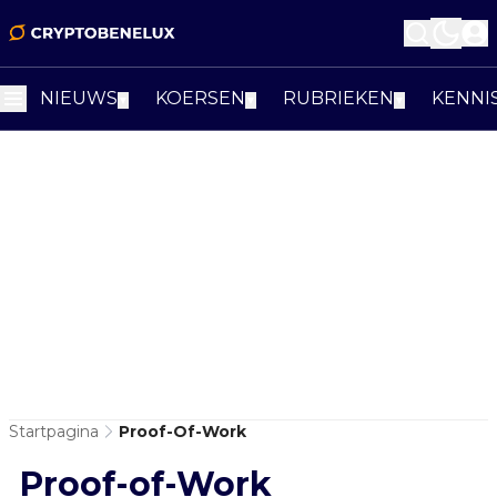
NIEUWS
KOERSEN
RUBRIEKEN
KENNI
▼
▼
▼
Startpagina
Proof-Of-Work
Proof-of-Work