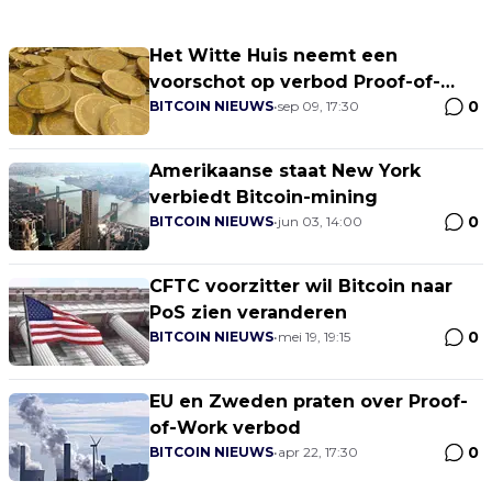
Het Witte Huis neemt een
voorschot op verbod Proof-of-
0
Work
BITCOIN NIEUWS
•
sep 09, 17:30
Amerikaanse staat New York
verbiedt Bitcoin-mining
0
BITCOIN NIEUWS
•
jun 03, 14:00
CFTC voorzitter wil Bitcoin naar
PoS zien veranderen
0
BITCOIN NIEUWS
•
mei 19, 19:15
EU en Zweden praten over Proof-
of-Work verbod
0
BITCOIN NIEUWS
•
apr 22, 17:30