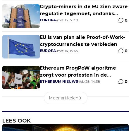
Crypto-miners in de EU zien zware
regulatie tegemoet, ondanks
0
afgewezen PoW-verbod
EUROPA
•
mrt 15, 17:30
EU is van plan alle Proof-of-Work-
cryptocurrencies te verbieden￼
0
EUROPA
•
mrt 14, 15:45
Ethereum ProgPoW algoritme
zorgt voor protesten in de
0
community
ETHEREUM NIEUWS
•
feb 28, 14:38
Meer artikelen
LEES OOK