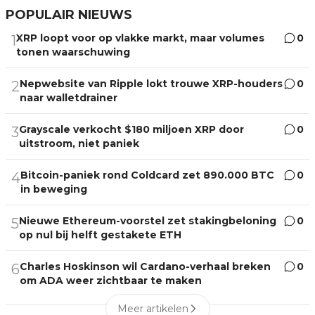
POPULAIR NIEUWS
XRP loopt voor op vlakke markt, maar volumes
0
1
tonen waarschuwing
Nepwebsite van Ripple lokt trouwe XRP-houders
0
2
naar walletdrainer
Grayscale verkocht $180 miljoen XRP door
0
3
uitstroom, niet paniek
Bitcoin-paniek rond Coldcard zet 890.000 BTC
0
4
in beweging
Nieuwe Ethereum-voorstel zet stakingbeloning
0
5
op nul bij helft gestakete ETH
Charles Hoskinson wil Cardano-verhaal breken
0
6
om ADA weer zichtbaar te maken
Meer artikelen