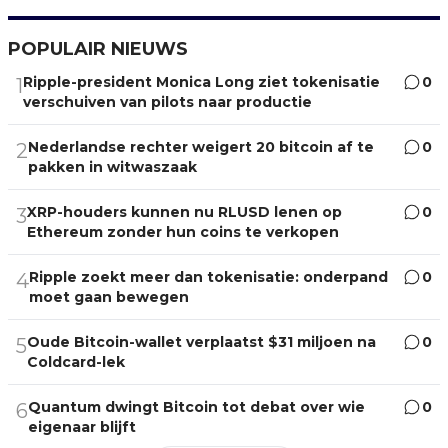
POPULAIR NIEUWS
Ripple-president Monica Long ziet tokenisatie
0
1
verschuiven van pilots naar productie
Nederlandse rechter weigert 20 bitcoin af te
0
2
pakken in witwaszaak
XRP-houders kunnen nu RLUSD lenen op
0
3
Ethereum zonder hun coins te verkopen
Ripple zoekt meer dan tokenisatie: onderpand
0
4
moet gaan bewegen
Oude Bitcoin-wallet verplaatst $31 miljoen na
0
5
Coldcard-lek
Quantum dwingt Bitcoin tot debat over wie
0
6
eigenaar blijft