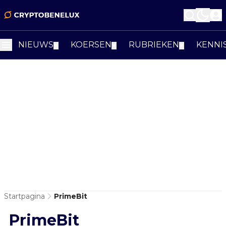
NIEUWS
KOERSEN
RUBRIEKEN
KENNI
▼
▼
▼
Startpagina
PrimeBit
PrimeBit