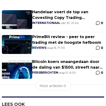
Handelaar voert de top van
Covesting Copy Trading
0
Leaderboard aan met 2700% winst
INTERNATIONAAL
•
okt 29, 21:04
PrimeBit review - peer to peer
trading met de hoogste hefboom
0
REVIEWS
•
aug 16, 17:00
Bitcoin koers onaangedaan door
de daling van $1500, streeft naar
0
$12.000
PERSBERICHTEN
•
aug 12, 6:00
Meer artikelen
LEES OOK