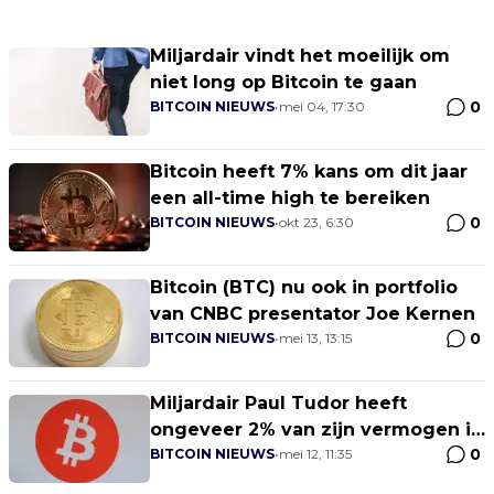
Miljardair vindt het moeilijk om
niet long op Bitcoin te gaan
0
BITCOIN NIEUWS
•
mei 04, 17:30
Bitcoin heeft 7% kans om dit jaar
een all-time high te bereiken
0
BITCOIN NIEUWS
•
okt 23, 6:30
Bitcoin (BTC) nu ook in portfolio
van CNBC presentator Joe Kernen
0
BITCOIN NIEUWS
•
mei 13, 13:15
Miljardair Paul Tudor heeft
ongeveer 2% van zijn vermogen in
0
Bitcoin
BITCOIN NIEUWS
•
mei 12, 11:35