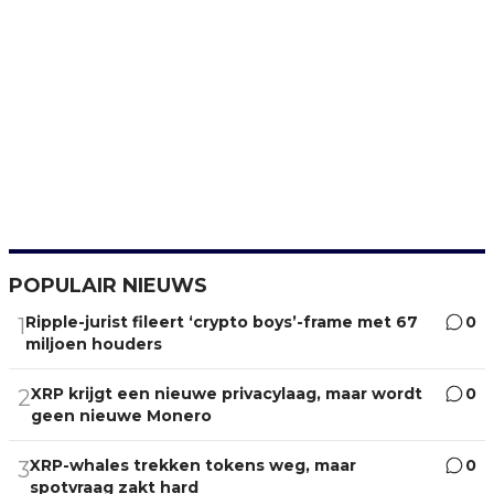
POPULAIR NIEUWS
Ripple-jurist fileert ‘crypto boys’-frame met 67
0
1
miljoen houders
XRP krijgt een nieuwe privacylaag, maar wordt
0
2
geen nieuwe Monero
XRP-whales trekken tokens weg, maar
0
3
spotvraag zakt hard