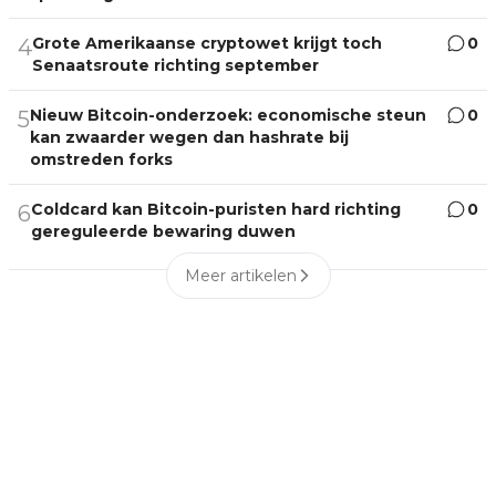
Grote Amerikaanse cryptowet krijgt toch
0
4
Senaatsroute richting september
Nieuw Bitcoin-onderzoek: economische steun
0
5
kan zwaarder wegen dan hashrate bij
omstreden forks
Coldcard kan Bitcoin-puristen hard richting
0
6
gereguleerde bewaring duwen
Meer artikelen