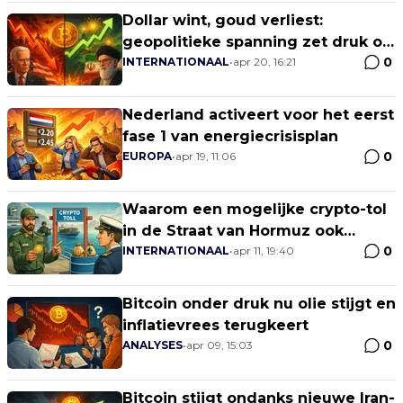
Dollar wint, goud verliest:
geopolitieke spanning zet druk op
0
crypto
INTERNATIONAAL
•
apr 20, 16:21
Nederland activeert voor het eerst
fase 1 van energiecrisisplan
0
EUROPA
•
apr 19, 11:06
Waarom een mogelijke crypto-tol
in de Straat van Hormuz ook
0
Rotterdam en Antwerpen raakt
INTERNATIONAAL
•
apr 11, 19:40
Bitcoin onder druk nu olie stijgt en
inflatievrees terugkeert
0
ANALYSES
•
apr 09, 15:03
Bitcoin stijgt ondanks nieuwe Iran-