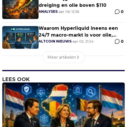
dreiging en olie boven $110
0
ANALYSES
•
apr 06, 12:56
Waarom Hyperliquid ineens een
24/7 macro-markt is voor olie,
0
goud en zilver
ALTCOIN NIEUWS
•
apr 02, 21:24
Meer artikelen
LEES OOK