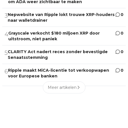
om ADA weer zichtbaar te maken
Nepwebsite van Ripple lokt trouwe XRP-houders
0
3
naar walletdrainer
Grayscale verkocht $180 miljoen XRP door
0
4
uitstroom, niet paniek
CLARITY Act nadert reces zonder bevestigde
0
5
Senaatsstemming
Ripple maakt MiCA-licentie tot verkoopwapen
0
6
voor Europese banken
Meer artikelen