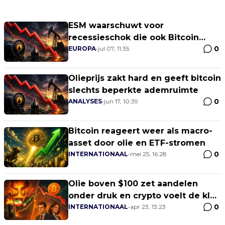
ESM waarschuwt voor
recessieschok die ook Bitcoin
0
raakt
EUROPA
•
jul 07, 11:35
Olieprijs zakt hard en geeft bitcoin
slechts beperkte ademruimte
0
ANALYSES
•
jun 17, 10:39
Bitcoin reageert weer als macro-
asset door olie en ETF-stromen
0
INTERNATIONAAL
•
mei 25, 16:28
Olie boven $100 zet aandelen
onder druk en crypto voelt de klap
0
direct
INTERNATIONAAL
•
apr 23, 13:23