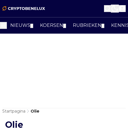
NIEUWS
KOERSEN
RUBRIEKEN
KENNI
▼
▼
▼
Startpagina
Olie
Olie