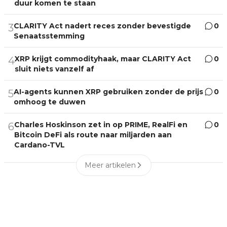
duur komen te staan
CLARITY Act nadert reces zonder bevestigde
0
3
Senaatsstemming
XRP krijgt commodityhaak, maar CLARITY Act
0
4
sluit niets vanzelf af
AI-agents kunnen XRP gebruiken zonder de prijs
0
5
omhoog te duwen
Charles Hoskinson zet in op PRIME, RealFi en
0
6
Bitcoin DeFi als route naar miljarden aan
Cardano-TVL
Meer artikelen