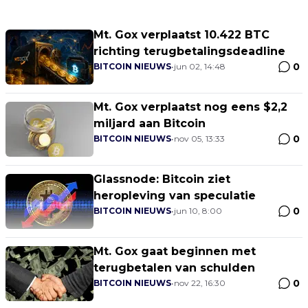
Mt. Gox verplaatst 10.422 BTC
richting terugbetalingsdeadline
0
BITCOIN NIEUWS
•
jun 02, 14:48
Mt. Gox verplaatst nog eens $2,2
miljard aan Bitcoin
0
BITCOIN NIEUWS
•
nov 05, 13:33
Glassnode: Bitcoin ziet
heropleving van speculatie
0
BITCOIN NIEUWS
•
jun 10, 8:00
Mt. Gox gaat beginnen met
terugbetalen van schulden
0
BITCOIN NIEUWS
•
nov 22, 16:30