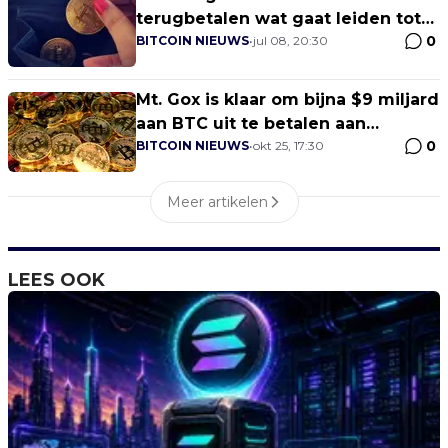
terugbetalen wat gaat leiden tot
0
meer verkoopdruk
BITCOIN NIEUWS
•
jul 08, 20:30
Mt. Gox is klaar om bijna $9 miljard
aan BTC uit te betalen aan
0
schuldeisers
BITCOIN NIEUWS
•
okt 25, 17:30
Meer artikelen
LEES OOK