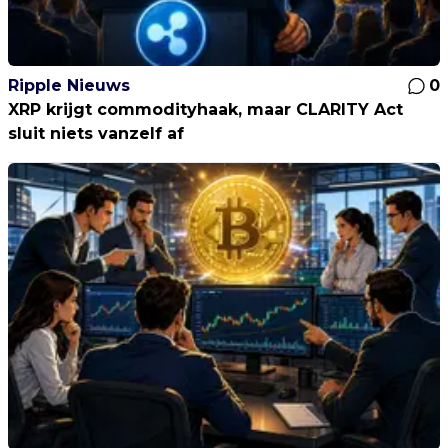
Ripple Nieuws
0
XRP krijgt commodityhaak, maar CLARITY Act
sluit niets vanzelf af