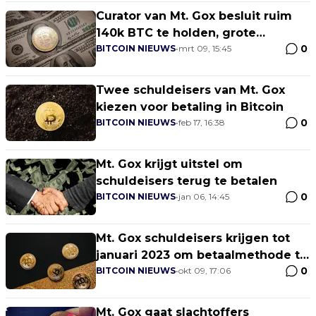
Curator van Mt. Gox besluit ruim
140k BTC te holden, grote
0
verkoopdruk afgewend
BITCOIN NIEUWS
•
mrt 09, 15:45
Twee schuldeisers van Mt. Gox
kiezen voor betaling in Bitcoin
0
BITCOIN NIEUWS
•
feb 17, 16:38
Mt. Gox krijgt uitstel om
schuldeisers terug te betalen
0
BITCOIN NIEUWS
•
jan 06, 14:45
Mt. Gox schuldeisers krijgen tot
januari 2023 om betaalmethode te
0
selecteren
BITCOIN NIEUWS
•
okt 09, 17:06
Mt. Gox gaat slachtoffers