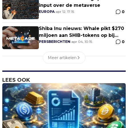
input over de metaverse
0
EUROPA
•
apr 12, 17:15
Shiba Inu nieuws: Whale pikt $270
miljoen aan SHIB-tokens op bij
0
Crypto.com, terwijl Metacade's
PERSBERICHTEN
•
apr 04, 10:15
MCADE-token naar verwachting na
exchange listing in april zal stijgen
Meer artikelen
LEES OOK