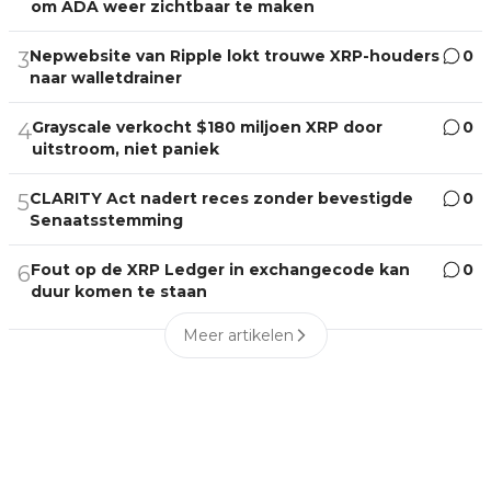
om ADA weer zichtbaar te maken
Nepwebsite van Ripple lokt trouwe XRP-houders
0
3
naar walletdrainer
Grayscale verkocht $180 miljoen XRP door
0
4
uitstroom, niet paniek
CLARITY Act nadert reces zonder bevestigde
0
5
Senaatsstemming
Fout op de XRP Ledger in exchangecode kan
0
6
duur komen te staan
Meer artikelen