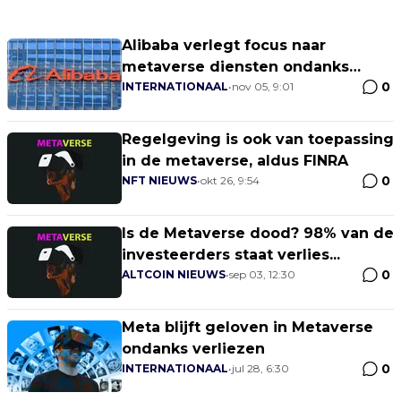
Alibaba verlegt focus naar
metaverse diensten ondanks
0
ontslagen
INTERNATIONAAL
•
nov 05, 9:01
Regelgeving is ook van toepassing
in de metaverse, aldus FINRA
0
NFT NIEUWS
•
okt 26, 9:54
Is de Metaverse dood? 98% van de
investeerders staat verlies...
0
ALTCOIN NIEUWS
•
sep 03, 12:30
Meta blijft geloven in Metaverse
ondanks verliezen
0
INTERNATIONAAL
•
jul 28, 6:30