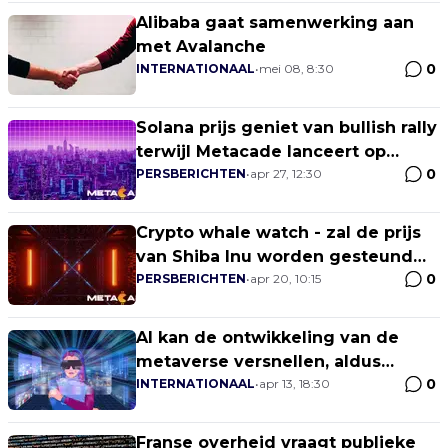
Alibaba gaat samenwerking aan
met Avalanche
0
INTERNATIONAAL
•
mei 08, 8:30
Solana prijs geniet van bullish rally
terwijl Metacade lanceert op
0
crypto exchanges. Wat is de
PERSBERICHTEN
•
apr 27, 12:30
betere optie om te investeren in
crypto?
Crypto whale watch - zal de prijs
van Shiba Inu worden gesteund
0
door grote geldschieters, of zullen
PERSBERICHTEN
•
apr 20, 10:15
whales in plaats daarvan
Metacade kopen?
AI kan de ontwikkeling van de
metaverse versnellen, aldus
0
mede-oprichter The Sandbox
INTERNATIONAAL
•
apr 13, 18:30
Franse overheid vraagt publieke