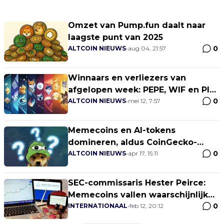
Omzet van Pump.fun daalt naar
laagste punt van 2025
0
ALTCOIN NIEUWS
•
aug 04, 21:57
Winnaars en verliezers van
afgelopen week: PEPE, WIF en PI
0
knallen met dubbele cijfers
ALTCOIN NIEUWS
•
mei 12, 7:57
Memecoins en AI-tokens
domineren, aldus CoinGecko-
0
onderzoek
ALTCOIN NIEUWS
•
apr 17, 15:11
SEC-commissaris Hester Peirce:
Memecoins vallen waarschijnlijk
0
buiten onze jurisdictie
INTERNATIONAAL
•
feb 12, 20:12