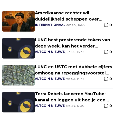
Amerikaanse rechter wil
duidelijkheid scheppen over
0
mogelijke straffen voor Do Kwon
INTERNATIONAAL
•
dec 09, 16:53
LUNC best presterende token van
deze week, kan het verder
0
stijgen?
ALTCOIN NIEUWS
•
jun 09, 13:45
LUNC en USTC met dubbele cijfers
omhoog na repeggingsvoorstel
0
met USD
ALTCOIN NIEUWS
•
feb 03, 14:45
Terra Rebels lanceren YouTube-
kanaal en leggen uit hoe je een
0
validator kunt worden
ALTCOIN NIEUWS
•
okt 24, 17:30