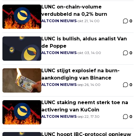
LUNC on-chain-volume
verdubbeld na 0,2% burn
0
ALTCOIN NIEUWS
•
okt 21, 14:00
LUNC is bullish, aldus analist Van
de Poppe
0
ALTCOIN NIEUWS
•
okt 03, 14:00
LUNC stijgt explosief na burn-
aankondiging van Binance
0
ALTCOIN NIEUWS
•
sep 26, 14:00
LUNC staking neemt sterk toe na
activering van KuCoin
0
ALTCOIN NIEUWS
•
sep 22, 17:30
LUNC hoopt IBC-protocol opnieuw