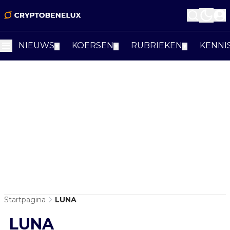
NIEUWS
KOERSEN
RUBRIEKEN
KENNI
▼
▼
▼
Startpagina
LUNA
LUNA