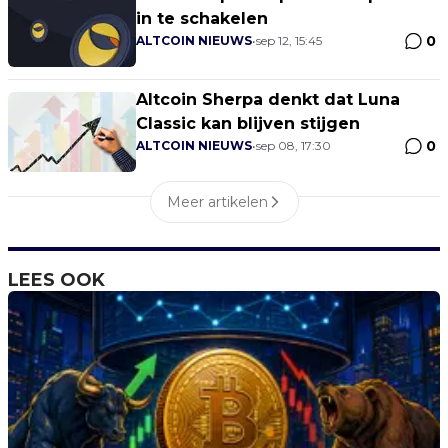
in te schakelen
0
ALTCOIN NIEUWS
•
sep 12, 15:45
Altcoin Sherpa denkt dat Luna
Classic kan blijven stijgen
0
ALTCOIN NIEUWS
•
sep 08, 17:30
Meer artikelen
LEES OOK