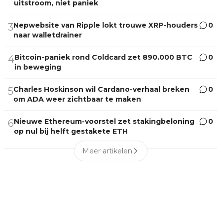
uitstroom, niet paniek
Nepwebsite van Ripple lokt trouwe XRP-houders
0
3
naar walletdrainer
Bitcoin-paniek rond Coldcard zet 890.000 BTC
0
4
in beweging
Charles Hoskinson wil Cardano-verhaal breken
0
5
om ADA weer zichtbaar te maken
Nieuwe Ethereum-voorstel zet stakingbeloning
0
6
op nul bij helft gestakete ETH
Meer artikelen