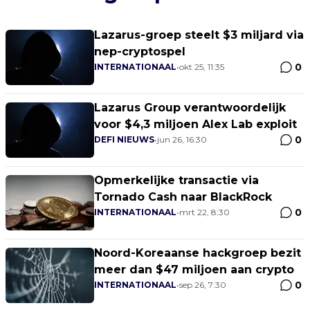
Lazarus-groep steelt $3 miljard via
nep-cryptospel
0
INTERNATIONAAL
•
okt 25, 11:35
Lazarus Group verantwoordelijk
voor $4,3 miljoen Alex Lab exploit
0
DEFI NIEUWS
•
jun 26, 16:30
Opmerkelijke transactie via
Tornado Cash naar BlackRock
0
INTERNATIONAAL
•
mrt 22, 8:30
Noord-Koreaanse hackgroep bezit
meer dan $47 miljoen aan crypto
0
INTERNATIONAAL
•
sep 26, 7:30