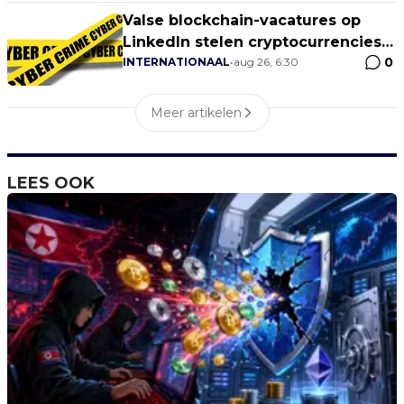
Valse blockchain-vacatures op
LinkedIn stelen cryptocurrencies
0
van kandidaten
INTERNATIONAAL
•
aug 26, 6:30
Meer artikelen
LEES OOK