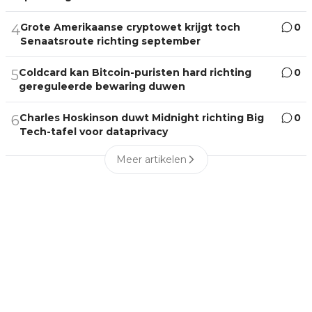
Grote Amerikaanse cryptowet krijgt toch
0
4
Senaatsroute richting september
Coldcard kan Bitcoin-puristen hard richting
0
5
gereguleerde bewaring duwen
Charles Hoskinson duwt Midnight richting Big
0
6
Tech-tafel voor dataprivacy
Meer artikelen