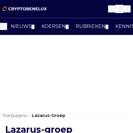
NIEUWS
KOERSEN
RUBRIEKEN
KENNI
▼
▼
▼
Startpagina
Lazarus-Groep
Lazarus-groep