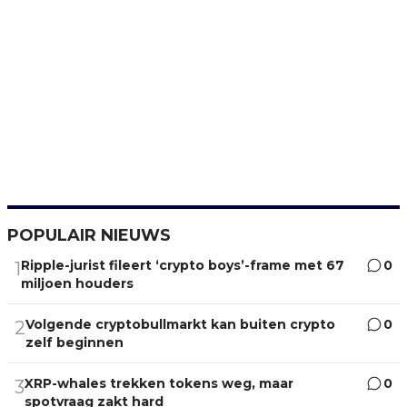
POPULAIR NIEUWS
Ripple-jurist fileert ‘crypto boys’-frame met 67
0
1
miljoen houders
Volgende cryptobullmarkt kan buiten crypto
0
2
zelf beginnen
XRP-whales trekken tokens weg, maar
0
3
spotvraag zakt hard