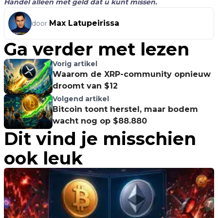
Handel alleen met geld dat u kunt missen.
Max Latupeirissa
door
Ga verder met lezen
Vorig artikel
Waarom de XRP-community opnieuw
droomt van $12
Volgend artikel
Bitcoin toont herstel, maar bodem
wacht nog op $88.880
Dit vind je misschien
ook leuk