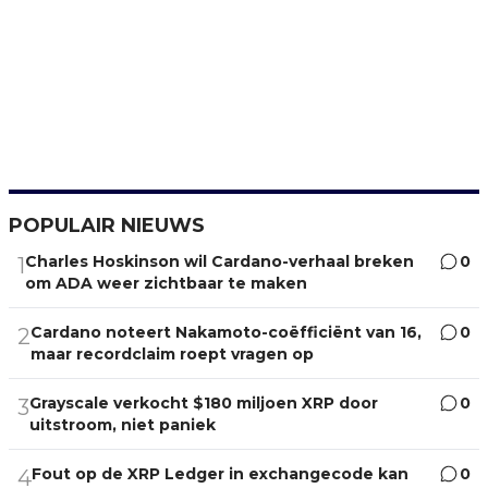
POPULAIR NIEUWS
Charles Hoskinson wil Cardano-verhaal breken
0
1
om ADA weer zichtbaar te maken
Cardano noteert Nakamoto-coëfficiënt van 16,
0
2
maar recordclaim roept vragen op
Grayscale verkocht $180 miljoen XRP door
0
3
uitstroom, niet paniek
Fout op de XRP Ledger in exchangecode kan
0
4