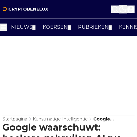
NIEUWS
KOERSEN
RUBRIEKEN
KENNI
▼
▼
▼
Startpagina
Kunstmatige Intelligentie
Google
Google waarschuwt:
Waarschuwt:
Hackers