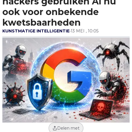
hackers gebruiken AI nu
Gebruiken AI Nu
Ook Voor
ook voor onbekende
Onbekende
Kwetsbaarheden
kwetsbaarheden
KUNSTMATIGE INTELLIGENTIE
•
13 MEI , 10:05
Delen met