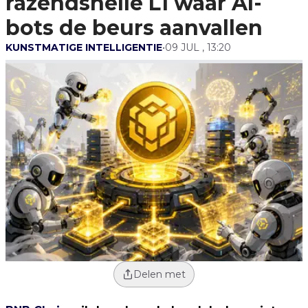
razendsnelle L1 waar AI-
Waar AI-Bots De
Beurs Aanvallen
bots de beurs aanvallen
KUNSTMATIGE INTELLIGENTIE
•
09 JUL , 13:20
Delen met