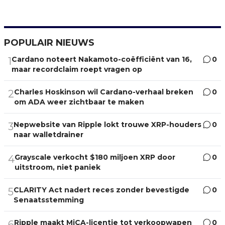
POPULAIR NIEUWS
Cardano noteert Nakamoto-coëfficiënt van 16,
0
1
maar recordclaim roept vragen op
Charles Hoskinson wil Cardano-verhaal breken
0
2
om ADA weer zichtbaar te maken
Nepwebsite van Ripple lokt trouwe XRP-houders
0
3
naar walletdrainer
Grayscale verkocht $180 miljoen XRP door
0
4
uitstroom, niet paniek
CLARITY Act nadert reces zonder bevestigde
0
5
Senaatsstemming
Ripple maakt MiCA-licentie tot verkoopwapen
0
6