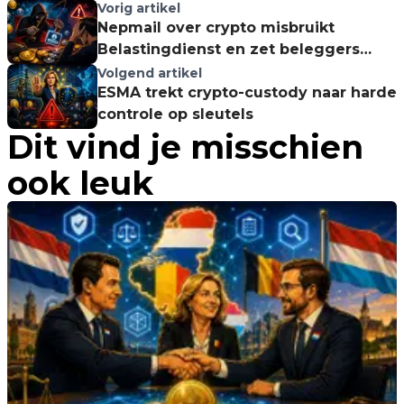
Vorig artikel
Nepmail over crypto misbruikt
Belastingdienst en zet beleggers
klem
Volgend artikel
ESMA trekt crypto-custody naar harde
controle op sleutels
Dit vind je misschien
ook leuk