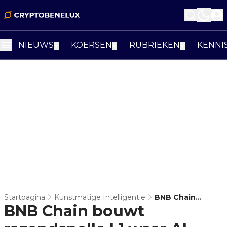
NIEUWS
KOERSEN
RUBRIEKEN
KENNI
▼
▼
▼
Startpagina
Kunstmatige Intelligentie
BNB Chain
BNB Chain bouwt
Bouwt
Razendsnelle L1