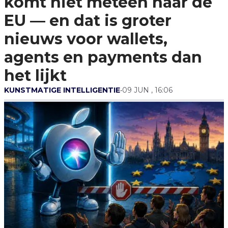
komt niet meteen naar de
EU — En Dat Is
Groter Nieuws
EU — en dat is groter
Voor Wallets,
Agents En
nieuws voor wallets,
Payments Dan
Het Lijkt
agents en payments dan
het lijkt
KUNSTMATIGE INTELLIGENTIE
•
09 JUN , 16:06