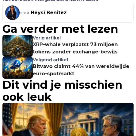
Heysi Benitez
door
Ga verder met lezen
Vorig artikel
XRP-whale verplaatst 73 miljoen
tokens zonder exchange-bewijs
Volgend artikel
Bitvavo claimt 44% van wereldwijde
euro-spotmarkt
Dit vind je misschien
ook leuk