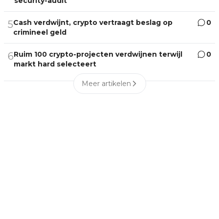
security-audit
Cash verdwijnt, crypto vertraagt beslag op
0
5
crimineel geld
Ruim 100 crypto-projecten verdwijnen terwijl
0
6
markt hard selecteert
Meer artikelen