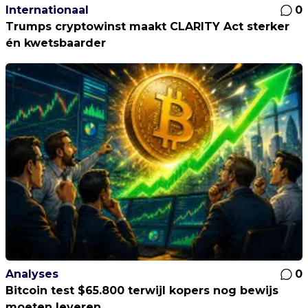
Internationaal
0
Trumps cryptowinst maakt CLARITY Act sterker
én kwetsbaarder
Analyses
0
Bitcoin test $65.800 terwijl kopers nog bewijs
moeten leveren