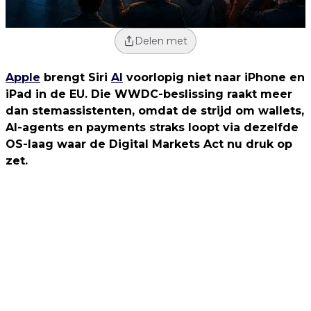
Delen met
Apple
brengt Siri
AI
voorlopig niet naar iPhone en
iPad in de EU. Die WWDC-beslissing raakt meer
dan stemassistenten, omdat de strijd om wallets,
AI-agents en payments straks loopt via dezelfde
OS-laag waar de Digital Markets Act nu druk op
zet.