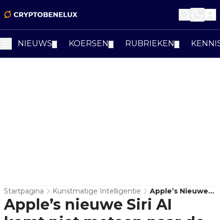
NIEUWS
KOERSEN
RUBRIEKEN
KENNI
▼
▼
▼
Startpagina
Kunstmatige Intelligentie
Apple’s Nieuwe
Apple’s nieuwe Siri AI
Siri AI Komt Niet
Meteen Naar De