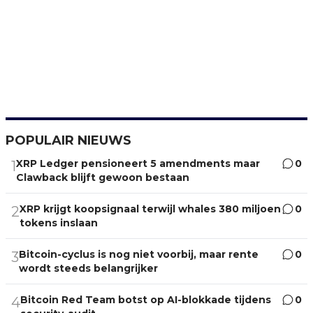
POPULAIR NIEUWS
XRP Ledger pensioneert 5 amendments maar
0
1
Clawback blijft gewoon bestaan
XRP krijgt koopsignaal terwijl whales 380 miljoen
0
2
tokens inslaan
Bitcoin-cyclus is nog niet voorbij, maar rente
0
3
wordt steeds belangrijker
Bitcoin Red Team botst op AI-blokkade tijdens
0
4