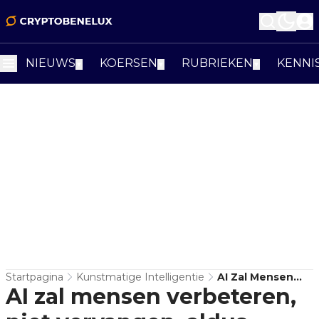
NIEUWS
KOERSEN
RUBRIEKEN
KENNI
▼
▼
▼
Startpagina
Kunstmatige Intelligentie
AI Zal Mensen
AI zal mensen verbeteren,
Verbeteren, Niet
Vervangen, Aldus