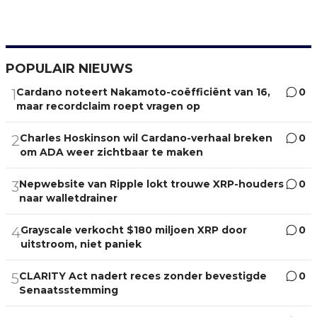
POPULAIR NIEUWS
Cardano noteert Nakamoto-coëfficiënt van 16,
0
1
maar recordclaim roept vragen op
Charles Hoskinson wil Cardano-verhaal breken
0
2
om ADA weer zichtbaar te maken
Nepwebsite van Ripple lokt trouwe XRP-houders
0
3
naar walletdrainer
Grayscale verkocht $180 miljoen XRP door
0
4
uitstroom, niet paniek
CLARITY Act nadert reces zonder bevestigde
0
5
Senaatsstemming