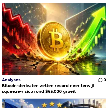
Analyses
0
Bitcoin-derivaten zetten record neer terwijl
squeeze-risico rond $65.000 groeit