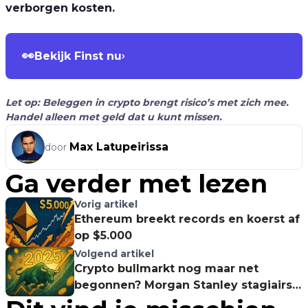
verborgen kosten.
👀
Bekijk Finst nu
›
Let op: Beleggen in crypto brengt risico’s met zich mee.
Handel alleen met geld dat u kunt missen.
Max Latupeirissa
door
Ga verder met lezen
Vorig artikel
Ethereum breekt records en koerst af
op $5.000
Volgend artikel
Crypto bullmarkt nog maar net
begonnen? Morgan Stanley stagiairs
dumpen Bitcoin en Ethereum, maar