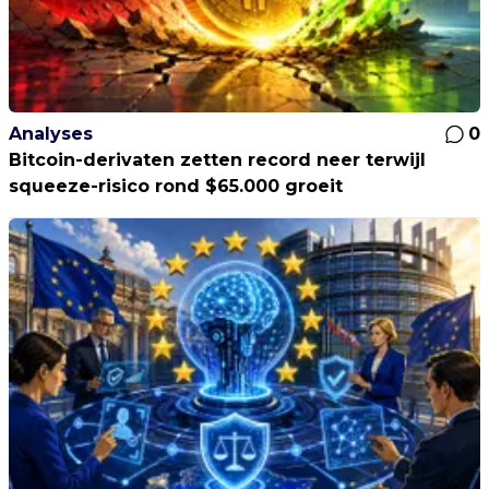
Analyses
0
Bitcoin-derivaten zetten record neer terwijl
squeeze-risico rond $65.000 groeit