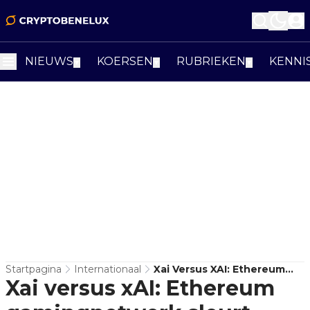
NIEUWS
KOERSEN
RUBRIEKEN
KENNI
▼
▼
▼
Startpagina
Internationaal
Xai Versus XAI: Ethereum
Xai versus xAI: Ethereum
Gamingnetwerk Sleurt
Musk’s AI-Bedrijf Voor De