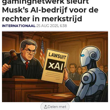
gamingnetwerk sleurt
Rechter In Merkstrijd
Musk’s AI-bedrijf voor de
rechter in merkstrijd
INTERNATIONAAL
•
25 AUG 2025, 6:38
Delen met