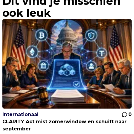
Dit vind je misschien
XRP wint terrein
ook leuk
Internationaal
0
CLARITY Act mist zomerwindow en schuift naar
september