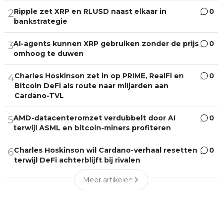
Ripple zet XRP en RLUSD naast elkaar in
0
2
bankstrategie
AI-agents kunnen XRP gebruiken zonder de prijs
0
3
omhoog te duwen
Charles Hoskinson zet in op PRIME, RealFi en
0
4
Bitcoin DeFi als route naar miljarden aan
Cardano-TVL
AMD-datacenteromzet verdubbelt door AI
0
5
terwijl ASML en bitcoin-miners profiteren
Charles Hoskinson wil Cardano-verhaal resetten
0
6
terwijl DeFi achterblijft bij rivalen
Meer artikelen