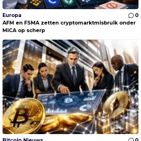
Europa
0
AFM en FSMA zetten cryptomarktmisbruik onder
MiCA op scherp
Bitcoin Nieuws
0