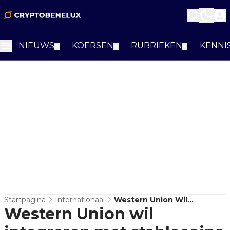
NIEUWS
KOERSEN
RUBRIEKEN
KENNI
▼
▼
▼
Startpagina
Internationaal
Western Union Wil
Western Union wil
Integreren Met Stablecoins
Voor Grensoverschrijdende