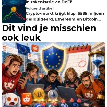
in tokenisatie en DeFi!
Volgend artikel
Crypto-markt krijgt klap: $585 miljoen
geliquideerd, Ethereum en Bitcoin
Dit vind je misschien
zwaar getroffen!
ook leuk