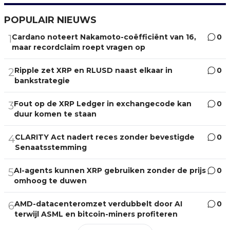
POPULAIR NIEUWS
Cardano noteert Nakamoto-coëfficiënt van 16,
0
1
maar recordclaim roept vragen op
Ripple zet XRP en RLUSD naast elkaar in
0
2
bankstrategie
Fout op de XRP Ledger in exchangecode kan
0
3
duur komen te staan
CLARITY Act nadert reces zonder bevestigde
0
4
Senaatsstemming
AI-agents kunnen XRP gebruiken zonder de prijs
0
5
omhoog te duwen
AMD-datacenteromzet verdubbelt door AI
0
6
terwijl ASML en bitcoin-miners profiteren