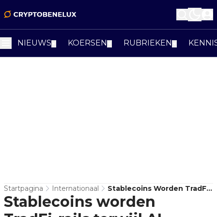
NIEUWS
KOERSEN
RUBRIEKEN
KENNI
▼
▼
▼
Startpagina
Internationaal
Stablecoins Worden TradFi-
Stablecoins worden
Rails Terwijl AI-Agenten
Nieuwe Betaalvraag