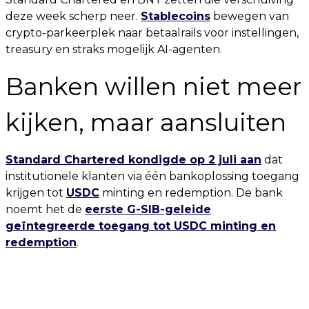
deze week scherp neer.
Stablecoins
bewegen van
crypto-parkeerplek naar betaalrails voor instellingen,
treasury en straks mogelijk AI-agenten.
Banken willen niet meer
kijken, maar aansluiten
Standard Chartered kondigde op 2 juli aan
dat
institutionele klanten via één bankoplossing toegang
krijgen tot
USDC
minting en redemption. De bank
noemt het de
eerste G-SIB-geleide
geïntegreerde toegang tot USDC minting en
redemption
.