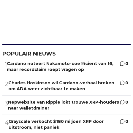
POPULAIR NIEUWS
Cardano noteert Nakamoto-coëfficiënt van 16,
0
1
maar recordclaim roept vragen op
Charles Hoskinson wil Cardano-verhaal breken
0
2
om ADA weer zichtbaar te maken
Nepwebsite van Ripple lokt trouwe XRP-houders
0
3
naar walletdrainer
Grayscale verkocht $180 miljoen XRP door
0
4
uitstroom, niet paniek