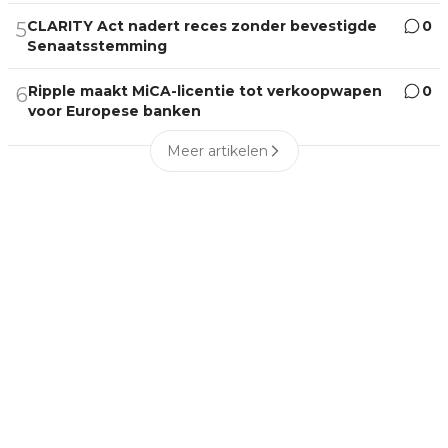
CLARITY Act nadert reces zonder bevestigde
0
5
Senaatsstemming
Ripple maakt MiCA-licentie tot verkoopwapen
0
6
voor Europese banken
Meer artikelen