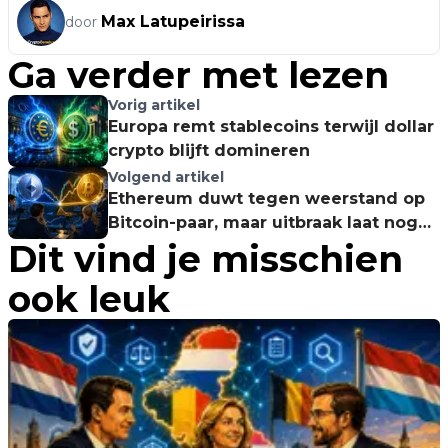
Max Latupeirissa
door
Ga verder met lezen
Vorig artikel
Europa remt stablecoins terwijl dollar
crypto blijft domineren
Volgend artikel
Ethereum duwt tegen weerstand op
Bitcoin-paar, maar uitbraak laat nog
Dit vind je misschien
op zich wachten
ook leuk