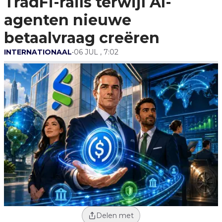
TradFi-rails terwijl AI-
Creëren
agenten nieuwe
betaalvraag creëren
INTERNATIONAAL
•
06 JUL , 7:02
Delen met