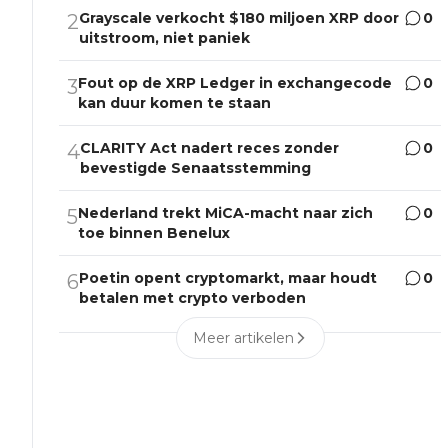
Grayscale verkocht $180 miljoen XRP door
0
2
uitstroom, niet paniek
Fout op de XRP Ledger in exchangecode
0
3
kan duur komen te staan
CLARITY Act nadert reces zonder
0
4
bevestigde Senaatsstemming
Nederland trekt MiCA-macht naar zich
0
5
toe binnen Benelux
Poetin opent cryptomarkt, maar houdt
0
6
betalen met crypto verboden
Meer artikelen