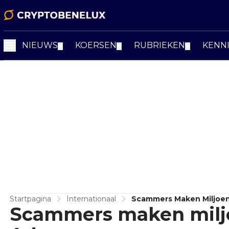
NIEUWS
KOERSEN
RUBRIEKEN
KENN
▼
▼
▼
Startpagina
Internationaal
Scammers Maken Miljoen
Scammers maken miljo