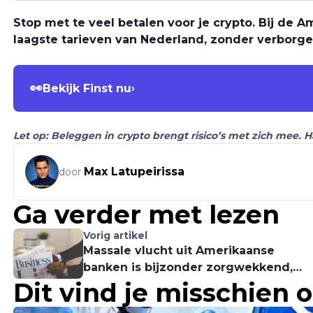
Stop met te veel betalen voor je crypto. Bij de
laagste tarieven van Nederland, zonder verborge
👀
Bekijk Finst nu
›
Let op: Beleggen in crypto brengt risico’s met zich mee. 
Max Latupeirissa
door
Ga verder met lezen
Vorig artikel
Massale vlucht uit Amerikaanse
banken is bijzonder zorgwekkend,
Dit vind je misschien 
aldus Texaanse senator