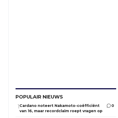
POPULAIR NIEUWS
Cardano noteert Nakamoto-coëfficiënt
0
1
van 16, maar recordclaim roept vragen op