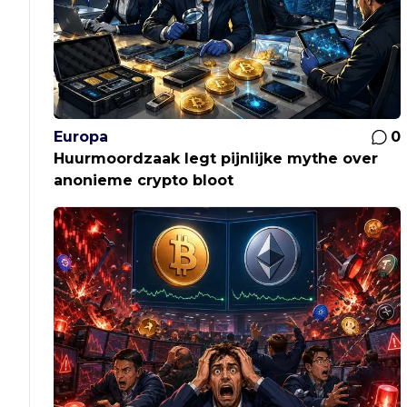
Europa
0
Huurmoordzaak legt pijnlijke mythe over
anonieme crypto bloot