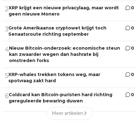
XRP krijgt een nieuwe privacylaag, maar wordt
0
2
geen nieuwe Monero
Grote Amerikaanse cryptowet krijgt toch
0
3
Senaatsroute richting september
Nieuw Bitcoin-onderzoek: economische steun
0
4
kan zwaarder wegen dan hashrate bij
omstreden forks
XRP-whales trekken tokens weg, maar
0
5
spotvraag zakt hard
Coldcard kan Bitcoin-puristen hard richting
0
6
gereguleerde bewaring duwen
Meer artikelen