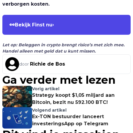
verborgen kosten.
👀
Bekijk Finst nu
›
Let op: Beleggen in crypto brengt risico’s met zich mee.
Handel alleen met geld dat u kunt missen.
Richie de Bos
door
Ga verder met lezen
Vorig artikel
Strategy koopt $1,05 miljard aan
Bitcoin, bezit nu 592.100 BTC!
Volgend artikel
Ex-TON bestuurder lanceert
investeringsApp op Telegram