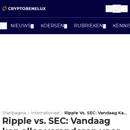
NIEUWS
KOERSEN
RUBRIEKEN
KENNI
▼
▼
▼
Startpagina
Internationaal
Ripple Vs. SEC: Vandaag Kan
Ripple vs. SEC: Vandaag
Alles Veranderen Voor XRP!