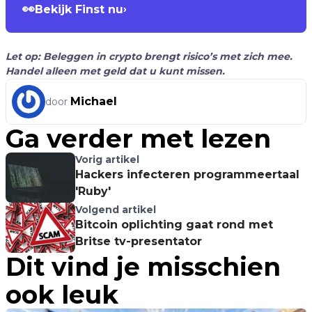
👀
Bekijk Finst nu
›
Let op: Beleggen in crypto brengt risico’s met zich mee.
Handel alleen met geld dat u kunt missen.
Michael
door
Ga verder met lezen
Vorig artikel
Hackers infecteren programmeertaal
'Ruby'
Volgend artikel
Bitcoin oplichting gaat rond met
Britse tv-presentator
Dit vind je misschien
ook leuk