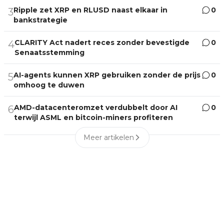
Ripple zet XRP en RLUSD naast elkaar in
0
3
bankstrategie
CLARITY Act nadert reces zonder bevestigde
0
4
Senaatsstemming
AI-agents kunnen XRP gebruiken zonder de prijs
0
5
omhoog te duwen
AMD-datacenteromzet verdubbelt door AI
0
6
terwijl ASML en bitcoin-miners profiteren
Meer artikelen