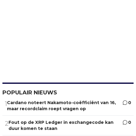
POPULAIR NIEUWS
Cardano noteert Nakamoto-coëfficiënt van 16,
0
1
maar recordclaim roept vragen op
Fout op de XRP Ledger in exchangecode kan
0
2
duur komen te staan