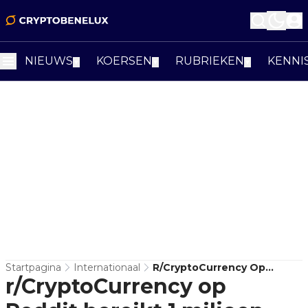
NIEUWS
KOERSEN
RUBRIEKEN
KENNI
▼
▼
▼
Startpagina
Internationaal
R/CryptoCurrency Op
r/CryptoCurrency op
Reddit Bereikt 1 Miljoen
Abonnees