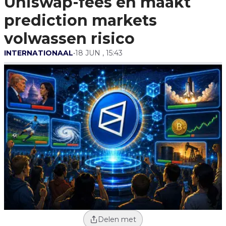
Uniswap-fees en maakt
Volwassen Risico
prediction markets
volwassen risico
INTERNATIONAAL
•
18 JUN , 15:43
Delen met