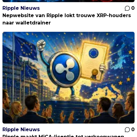
Ripple Nieuws
0
Nepwebsite van Ripple lokt trouwe XRP-houders
naar walletdrainer
Ripple Nieuws
0
Ripple maakt MiCA-licentie tot verkoopwapen