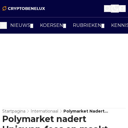
NIEUWS
KOERSEN
RUBRIEKEN
KENNI
▼
▼
▼
Startpagina
Internationaal
Polymarket Nadert
Polymarket nadert
Uniswap-Fees En Maakt
Prediction Markets