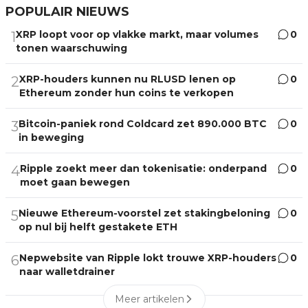
POPULAIR NIEUWS
XRP loopt voor op vlakke markt, maar volumes
0
1
tonen waarschuwing
XRP-houders kunnen nu RLUSD lenen op
0
2
Ethereum zonder hun coins te verkopen
Bitcoin-paniek rond Coldcard zet 890.000 BTC
0
3
in beweging
Ripple zoekt meer dan tokenisatie: onderpand
0
4
moet gaan bewegen
Nieuwe Ethereum-voorstel zet stakingbeloning
0
5
op nul bij helft gestakete ETH
Nepwebsite van Ripple lokt trouwe XRP-houders
0
6
naar walletdrainer
Meer artikelen