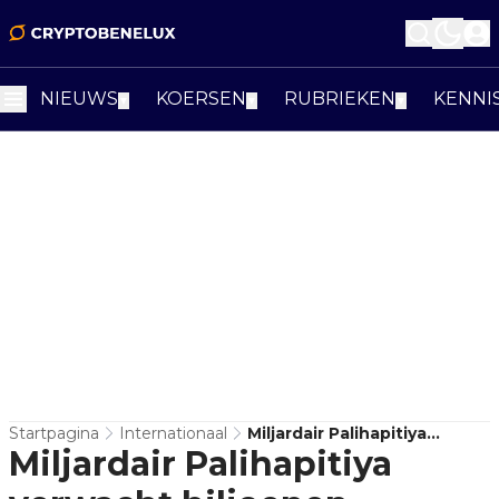
NIEUWS
KOERSEN
RUBRIEKEN
KENNI
▼
▼
▼
Startpagina
Internationaal
Miljardair Palihapitiya
Miljardair Palihapitiya
Verwacht Biljoenen
Instroom Bij Renteverlaging