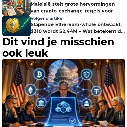
Maleisië stelt grote hervormingen
van crypto-exchange-regels voor
Volgend artikel
Slapende Ethereum-whale ontwaakt:
$310 wordt $2,44M – Wat betekent dit
Dit vind je misschien
voor ETH?
ook leuk