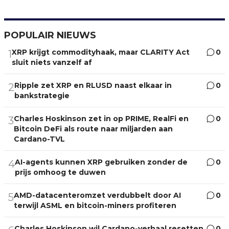
POPULAIR NIEUWS
XRP krijgt commodityhaak, maar CLARITY Act
0
1
sluit niets vanzelf af
Ripple zet XRP en RLUSD naast elkaar in
0
2
bankstrategie
Charles Hoskinson zet in op PRIME, RealFi en
0
3
Bitcoin DeFi als route naar miljarden aan
Cardano-TVL
AI-agents kunnen XRP gebruiken zonder de
0
4
prijs omhoog te duwen
AMD-datacenteromzet verdubbelt door AI
0
5
terwijl ASML en bitcoin-miners profiteren
Charles Hoskinson wil Cardano-verhaal resetten
0