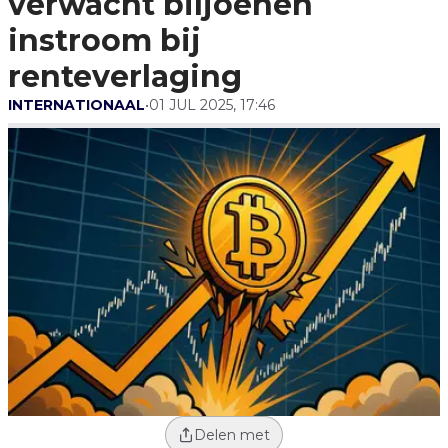
verwacht biljoenen
instroom bij
renteverlaging
INTERNATIONAAL
•
01 JUL 2025, 17:46
Delen met