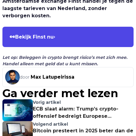
Amsterdamse exchange Finst handel je tegen de
laagste tarieven van Nederland, zonder
verborgen kosten.
👀
Bekijk Finst nu
›
Let op: Beleggen in crypto brengt risico’s met zich mee.
Handel alleen met geld dat u kunt missen.
Max Latupeirissa
door
Ga verder met lezen
Vorig artikel
ECB slaat alarm: Trump’s crypto-
offensief bedreigt Europese
economie!
Volgend artikel
Bitcoin presteert in 2025 beter dan de