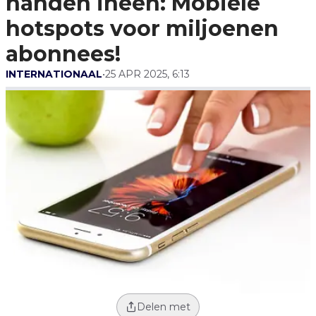
handen ineen: Mobiele
Abonnees!
hotspots voor miljoenen
abonnees!
INTERNATIONAAL
•
25 APR 2025, 6:13
Delen met