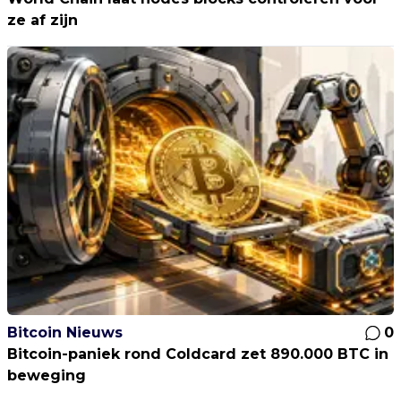
ze af zijn
Bitcoin Nieuws
0
Bitcoin-paniek rond Coldcard zet 890.000 BTC in
beweging