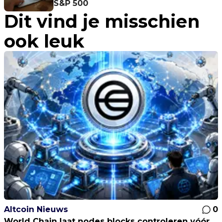
S&P 500
Dit vind je misschien
ook leuk
Altcoin Nieuws
0
World Chain laat nodes blocks controleren vóór