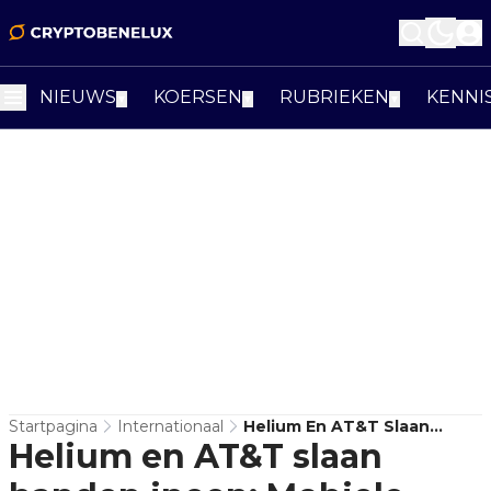
NIEUWS
KOERSEN
RUBRIEKEN
KENNI
▼
▼
▼
Startpagina
Internationaal
Helium En AT&T Slaan
Helium en AT&T slaan
Handen Ineen: Mobiele
Hotspots Voor Miljoenen