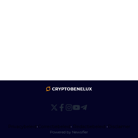
Privacybeleid
•
Correctiebeleid
•
Redactiebeleid
•
Disclaimer
Powered by Newsifier