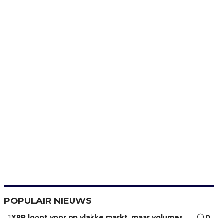
POPULAIR NIEUWS
XRP loopt voor op vlakke markt, maar volumes
0