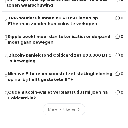
1
tonen waarschuwing
XRP-houders kunnen nu RLUSD lenen op
0
2
Ethereum zonder hun coins te verkopen
Ripple zoekt meer dan tokenisatie: onderpand
0
3
moet gaan bewegen
Bitcoin-paniek rond Coldcard zet 890.000 BTC
0
4
in beweging
Nieuwe Ethereum-voorstel zet stakingbeloning
0
5
op nul bij helft gestakete ETH
Oude Bitcoin-wallet verplaatst $31 miljoen na
0
6
Coldcard-lek
Meer artikelen