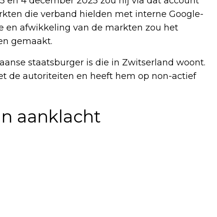
5 en 4 december 2025 zou hij via dat account
arkten die verband hielden met interne Google-
ie en afwikkeling van de markten zou het
ben gemaakt.
aanse staatsburger is die in Zwitserland woont.
 de autoriteiten en heeft hem op non-actief
in aanklacht