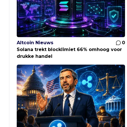
Altcoin Nieuws
0
Solana trekt blocklimiet 66% omhoog voor
drukke handel