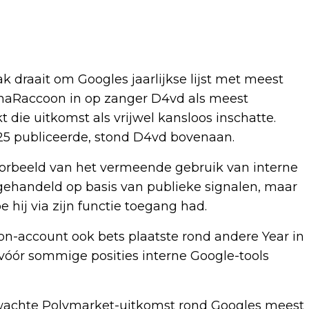
 draait om Googles jaarlijkse lijst met meest
haRaccoon in op zanger D4vd als meest
ie uitkomst als vrijwel kansloos inschatte.
25 publiceerde, stond D4vd bovenaan.
oorbeeld van het vermeende gebruik van interne
gehandeld op basis van publieke signalen, maar
hij via zijn functie toegang had.
n-account ook bets plaatste rond andere Year in
vóór sommige posities interne Google-tools
rwachte Polymarket-uitkomst rond Googles meest