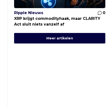
Ripple Nieuws
0
XRP krijgt commodityhaak, maar CLARITY
Act sluit niets vanzelf af
Meer artikelen