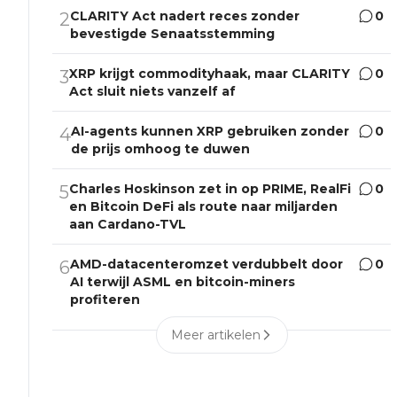
CLARITY Act nadert reces zonder
0
2
bevestigde Senaatsstemming
XRP krijgt commodityhaak, maar CLARITY
0
3
Act sluit niets vanzelf af
AI-agents kunnen XRP gebruiken zonder
0
4
de prijs omhoog te duwen
Charles Hoskinson zet in op PRIME, RealFi
0
5
en Bitcoin DeFi als route naar miljarden
aan Cardano-TVL
AMD-datacenteromzet verdubbelt door
0
6
AI terwijl ASML en bitcoin-miners
profiteren
Meer artikelen