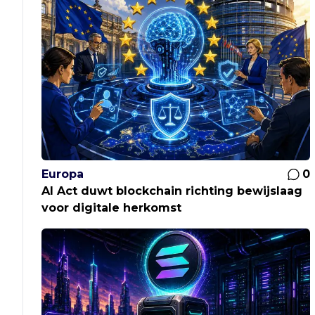
Europa
0
AI Act duwt blockchain richting bewijslaag
voor digitale herkomst