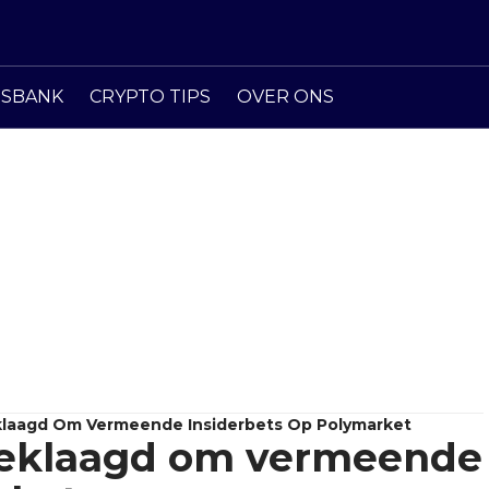
ISBANK
CRYPTO TIPS
OVER ONS
laagd Om Vermeende Insiderbets Op Polymarket
geklaagd om vermeende