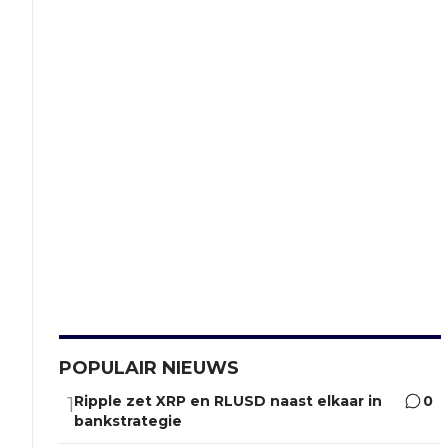
POPULAIR NIEUWS
Ripple zet XRP en RLUSD naast elkaar in
0
1
bankstrategie