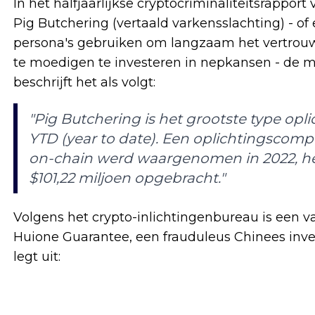
In het halfjaarlijkse cryptocriminaliteitsrappor
Pig Butchering (vertaald varkensslachting) - o
persona's gebruiken om langzaam het vertrouw
te moedigen te investeren in nepkansen - de 
beschrijft het als volgt:
"Pig Butchering is het grootste type op
YTD (year to date). Een oplichtingscomp
on-chain werd waargenomen in 2022, heef
$101,22 miljoen opgebracht."
Volgens het crypto-inlichtingenbureau is een v
Huione Guarantee, een frauduleus Chinees inves
legt uit: