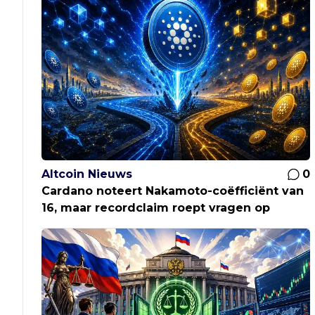
Altcoin Nieuws
0
Cardano noteert Nakamoto-coëfficiënt van
16, maar recordclaim roept vragen op