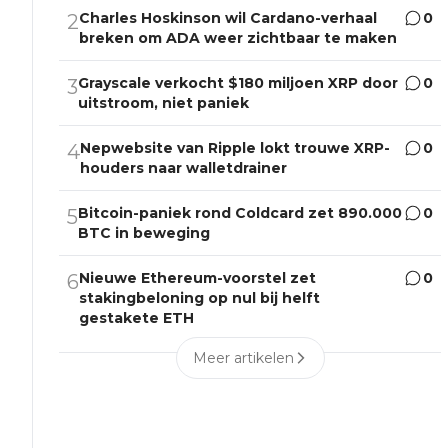
Charles Hoskinson wil Cardano-verhaal
0
2
breken om ADA weer zichtbaar te maken
Grayscale verkocht $180 miljoen XRP door
0
3
uitstroom, niet paniek
Nepwebsite van Ripple lokt trouwe XRP-
0
4
houders naar walletdrainer
Bitcoin-paniek rond Coldcard zet 890.000
0
5
BTC in beweging
Nieuwe Ethereum-voorstel zet
0
6
stakingbeloning op nul bij helft
gestakete ETH
Meer artikelen