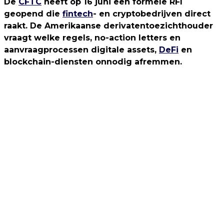
De
CFTC
heeft op 16 juni een formele RFI
geopend die
fintech
- en cryptobedrijven direct
raakt. De Amerikaanse derivatentoezichthouder
vraagt welke regels, no-action letters en
aanvraagprocessen digitale assets,
DeFi
en
blockchain-diensten onnodig afremmen.