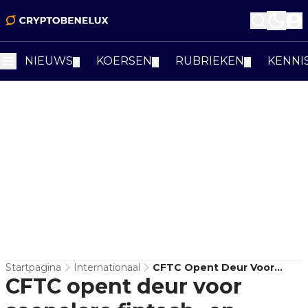
NIEUWS
KOERSEN
RUBRIEKEN
KENNI
▼
▼
▼
Startpagina
Internationaal
CFTC Opent Deur Voor
CFTC opent deur voor
Soepelere Fintech- En
Cryptoregels