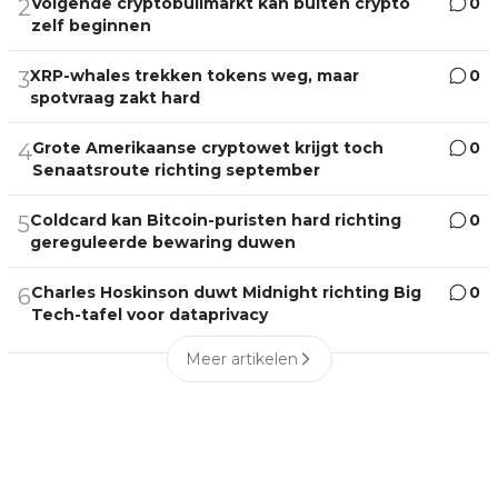
Volgende cryptobullmarkt kan buiten crypto
0
2
zelf beginnen
XRP-whales trekken tokens weg, maar
0
3
spotvraag zakt hard
Grote Amerikaanse cryptowet krijgt toch
0
4
Senaatsroute richting september
Coldcard kan Bitcoin-puristen hard richting
0
5
gereguleerde bewaring duwen
Charles Hoskinson duwt Midnight richting Big
0
6
Tech-tafel voor dataprivacy
Meer artikelen