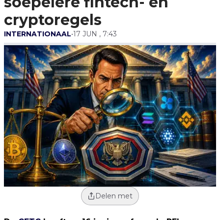
soepelere fintech- en
cryptoregels
INTERNATIONAAL
•
17 JUN , 7:43
Delen met