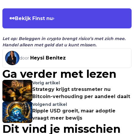
👀
Bekijk Finst nu
›
Let op: Beleggen in crypto brengt risico’s met zich mee.
Handel alleen met geld dat u kunt missen.
Heysi Benitez
door
Ga verder met lezen
Vorig artikel
Strategy krijgt stressmeter nu
Bitcoin-verhouding per aandeel daalt
Volgend artikel
Ripple USD groeit, maar adoptie
vraagt meer bewijs
Dit vind je misschien