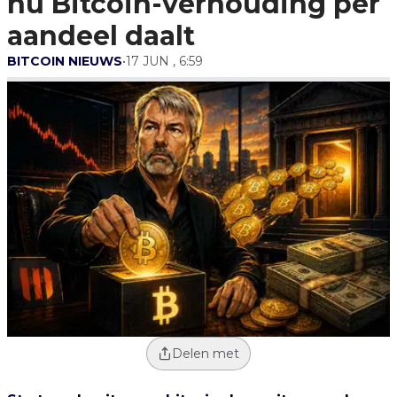
nu Bitcoin-verhouding per
Daalt
aandeel daalt
BITCOIN NIEUWS
•
17 JUN , 6:59
Delen met