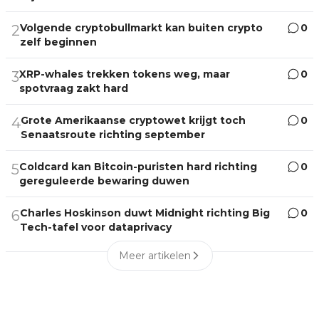
Volgende cryptobullmarkt kan buiten crypto
0
2
zelf beginnen
XRP-whales trekken tokens weg, maar
0
3
spotvraag zakt hard
Grote Amerikaanse cryptowet krijgt toch
0
4
Senaatsroute richting september
Coldcard kan Bitcoin-puristen hard richting
0
5
gereguleerde bewaring duwen
Charles Hoskinson duwt Midnight richting Big
0
6
Tech-tafel voor dataprivacy
Meer artikelen