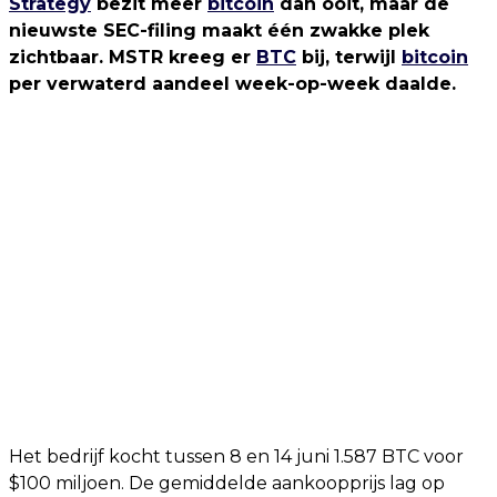
Strategy
bezit meer
bitcoin
dan ooit, maar de
nieuwste SEC-filing maakt één zwakke plek
zichtbaar. MSTR kreeg er
BTC
bij, terwijl
bitcoin
per verwaterd aandeel week-op-week daalde.
Het bedrijf kocht tussen 8 en 14 juni 1.587 BTC voor
$100 miljoen. De gemiddelde aankoopprijs lag op