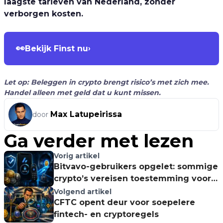
laagste tarieven van Nederland, zonder
verborgen kosten.
👀
Bekijk Finst nu
›
Let op: Beleggen in crypto brengt risico’s met zich mee.
Handel alleen met geld dat u kunt missen.
Max Latupeirissa
door
Ga verder met lezen
Vorig artikel
Bitvavo-gebruikers opgelet: sommige
crypto’s vereisen toestemming voor
Lending
Volgend artikel
CFTC opent deur voor soepelere
fintech- en cryptoregels