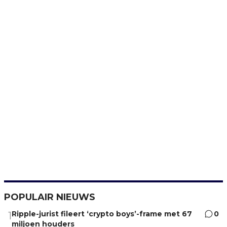
POPULAIR NIEUWS
Ripple-jurist fileert ‘crypto boys’-frame met 67
0
1
miljoen houders