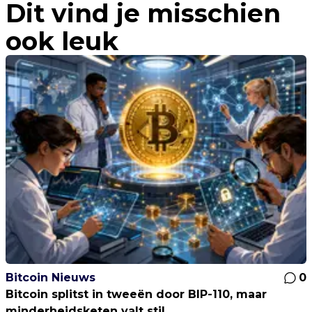
Dit vind je misschien
ook leuk
Bitcoin Nieuws
0
Bitcoin splitst in tweeën door BIP-110, maar
minderheidsketen valt stil