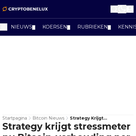
NIEUWS
KOERSEN
RUBRIEKEN
KENNI
▼
▼
▼
Startpagina
Bitcoin Nieuws
Strategy Krijgt
Strategy krijgt stressmeter
Stressmeter Nu Bitcoin-
Verhouding Per Aandeel