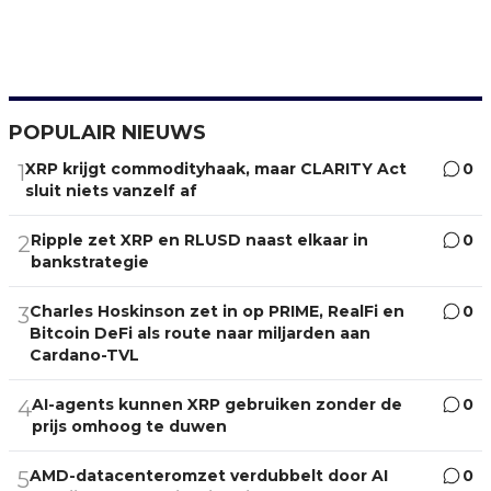
POPULAIR NIEUWS
XRP krijgt commodityhaak, maar CLARITY Act
0
1
sluit niets vanzelf af
Ripple zet XRP en RLUSD naast elkaar in
0
2
bankstrategie
Charles Hoskinson zet in op PRIME, RealFi en
0
3
Bitcoin DeFi als route naar miljarden aan
Cardano-TVL
AI-agents kunnen XRP gebruiken zonder de
0
4
prijs omhoog te duwen
AMD-datacenteromzet verdubbelt door AI
0
5