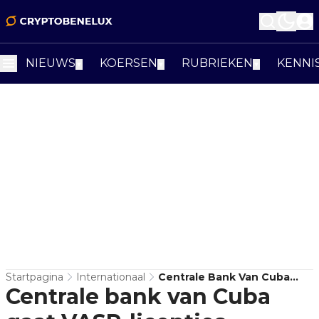
NIEUWS
KOERSEN
RUBRIEKEN
KENNI
▼
▼
▼
Startpagina
Internationaal
Centrale Bank Van Cuba
Centrale bank van Cuba
Gaat VASP-Licenties
Uitgeven