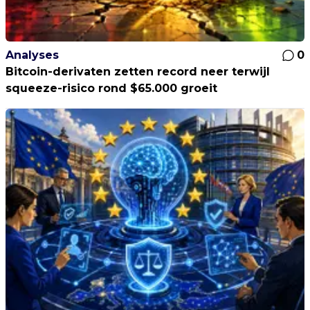
Analyses
0
Bitcoin-derivaten zetten record neer terwijl
squeeze-risico rond $65.000 groeit