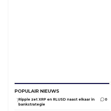
POPULAIR NIEUWS
Ripple zet XRP en RLUSD naast elkaar in
0
1
bankstrategie