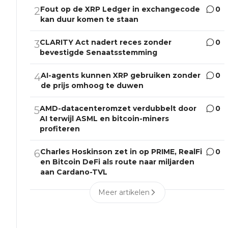
Fout op de XRP Ledger in exchangecode
0
2
kan duur komen te staan
CLARITY Act nadert reces zonder
0
3
bevestigde Senaatsstemming
AI-agents kunnen XRP gebruiken zonder
0
4
de prijs omhoog te duwen
AMD-datacenteromzet verdubbelt door
0
5
AI terwijl ASML en bitcoin-miners
profiteren
Charles Hoskinson zet in op PRIME, RealFi
0
6
en Bitcoin DeFi als route naar miljarden
aan Cardano-TVL
Meer artikelen