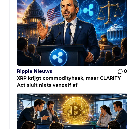
Ripple Nieuws
0
XRP krijgt commodityhaak, maar CLARITY
Act sluit niets vanzelf af