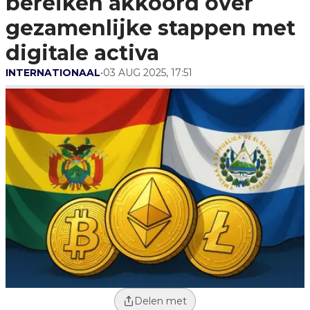
bereiken akkoord over
Digitale Activa
gezamenlijke stappen met
digitale activa
INTERNATIONAAL
•
03 AUG 2025, 17:51
Delen met