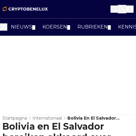
NIEUWS
KOERSEN
RUBRIEKEN
KENNI
▼
▼
▼
Startpagina
Internationaal
Bolivia En El Salvador
Bolivia en El Salvador
Bereiken Akkoord Over
Gezamenlijke Stappen Met