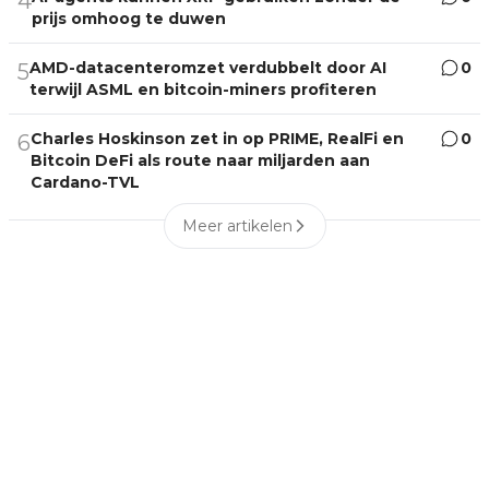
4
prijs omhoog te duwen
AMD-datacenteromzet verdubbelt door AI
0
5
terwijl ASML en bitcoin-miners profiteren
Charles Hoskinson zet in op PRIME, RealFi en
0
6
Bitcoin DeFi als route naar miljarden aan
Cardano-TVL
Meer artikelen