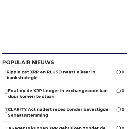
POPULAIR NIEUWS
Ripple zet XRP en RLUSD naast elkaar in
0
1
bankstrategie
Fout op de XRP Ledger in exchangecode kan
0
2
duur komen te staan
CLARITY Act nadert reces zonder bevestigde
0
3
Senaatsstemming
AI-agents kunnen XRP gebruiken zonder de
0