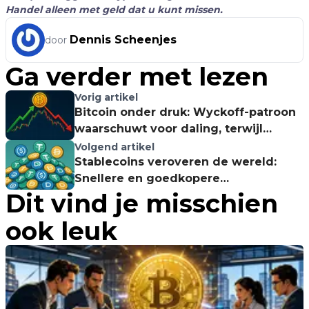
Handel alleen met geld dat u kunt missen.
Dennis Scheenjes
door
Ga verder met lezen
Vorig artikel
Bitcoin onder druk: Wyckoff-patroon
waarschuwt voor daling, terwijl
altcoins klaarstaan voor rally
Volgend artikel
Stablecoins veroveren de wereld:
Snellere en goedkopere
Dit vind je misschien
grensoverschrijdende betalingen in
2025
ook leuk