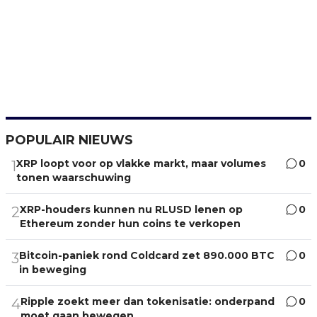
POPULAIR NIEUWS
XRP loopt voor op vlakke markt, maar volumes
0
1
tonen waarschuwing
XRP-houders kunnen nu RLUSD lenen op
0
2
Ethereum zonder hun coins te verkopen
Bitcoin-paniek rond Coldcard zet 890.000 BTC
0
3
in beweging
Ripple zoekt meer dan tokenisatie: onderpand
0
4
moet gaan bewegen