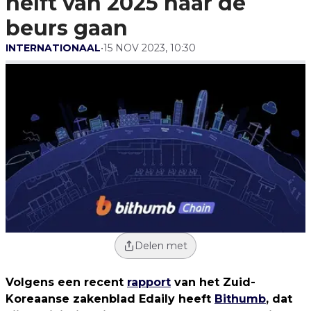
helft van 2025 naar de
beurs gaan
INTERNATIONAAL
•
15 NOV 2023, 10:30
Delen met
Volgens een recent
rapport
van het Zuid-
Koreaanse zakenblad Edaily heeft
Bithumb
, dat