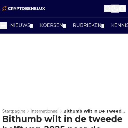
NIEUWS
KOERSEN
RUBRIEKEN
KENNI
▼
▼
▼
Startpagina
Internationaal
Bithumb Wilt In De Tweede
Bithumb wilt in de tweede
Helft Van 2025 Naar De
Beurs Gaan