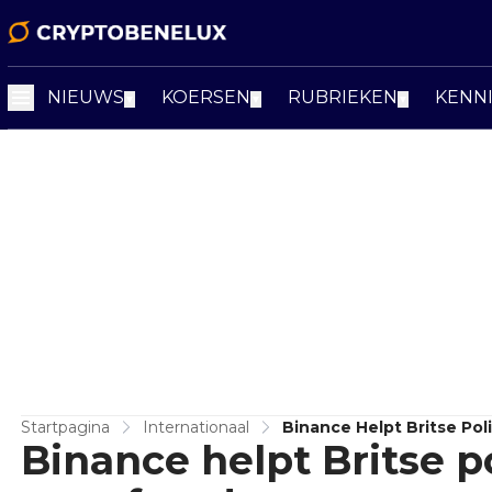
NIEUWS
KOERSEN
RUBRIEKEN
KENN
▼
▼
▼
Startpagina
Internationaal
Binance Helpt Britse Pol
Binance helpt Britse p