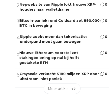
Nepwebsite van Ripple lokt trouwe XRP-
0
2
houders naar walletdrainer
Bitcoin-paniek rond Coldcard zet 890.000
0
3
BTC in beweging
Ripple zoekt meer dan tokenisatie:
0
4
onderpand moet gaan bewegen
Nieuwe Ethereum-voorstel zet
0
5
stakingbeloning op nul bij helft
gestakete ETH
Grayscale verkocht $180 miljoen XRP door
0
6
uitstroom, niet paniek
Meer artikelen