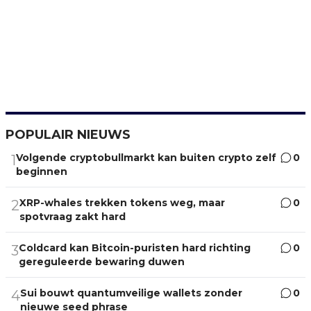
POPULAIR NIEUWS
Volgende cryptobullmarkt kan buiten crypto zelf
0
1
beginnen
XRP-whales trekken tokens weg, maar
0
2
spotvraag zakt hard
Coldcard kan Bitcoin-puristen hard richting
0
3
gereguleerde bewaring duwen
Sui bouwt quantumveilige wallets zonder
0
4
nieuwe seed phrase