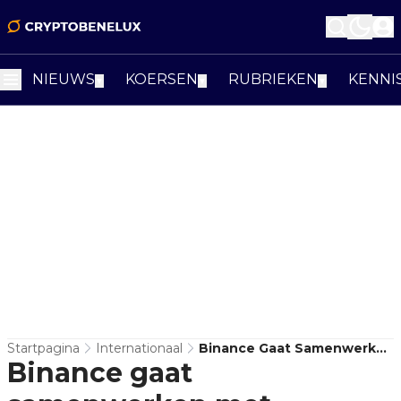
NIEUWS
KOERSEN
RUBRIEKEN
KENNI
▼
▼
▼
Startpagina
Internationaal
Binance Gaat Samenwerken
Binance gaat
Met Wetshandhavers Om
Cryptocriminaliteit Te