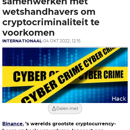
samenwerken met
Voorkomen
wetshandhavers om
cryptocriminaliteit te
voorkomen
INTERNATIONAAL
•
04 OKT 2022, 12:15
Delen met
Binance
, 's werelds grootste cryptocurrency-