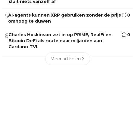
sluit niets vanzelf af
AI-agents kunnen XRP gebruiken zonder de prijs
0
5
omhoog te duwen
Charles Hoskinson zet in op PRIME, RealFi en
0
6
Bitcoin DeFi als route naar miljarden aan
Cardano-TVL
Meer artikelen