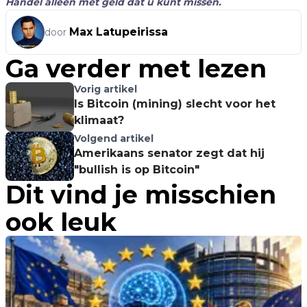
Handel alleen met geld dat u kunt missen.
Max Latupeirissa
door
Ga verder met lezen
Vorig artikel
Is Bitcoin (mining) slecht voor het
klimaat?
Volgend artikel
Amerikaans senator zegt dat hij
"bullish is op Bitcoin"
Dit vind je misschien
ook leuk