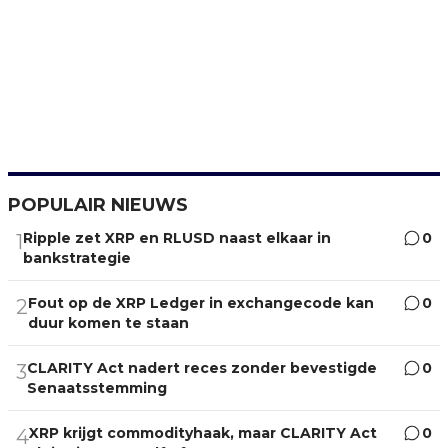
POPULAIR NIEUWS
Ripple zet XRP en RLUSD naast elkaar in
0
1
bankstrategie
Fout op de XRP Ledger in exchangecode kan
0
2
duur komen te staan
CLARITY Act nadert reces zonder bevestigde
0
3
Senaatsstemming
XRP krijgt commodityhaak, maar CLARITY Act
0
4