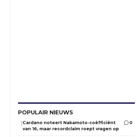
POPULAIR NIEUWS
Cardano noteert Nakamoto-coëfficiënt
0
1
van 16, maar recordclaim roept vragen op