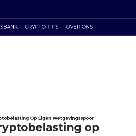
ISBANK
CRYPTO TIPS
OVER ONS
yptobelasting Op Eigen Wetgevingsspoor
ryptobelasting op