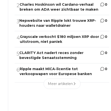
Charles Hoskinson wil Cardano-verhaal
0
2
breken om ADA weer zichtbaar te maken
Nepwebsite van Ripple lokt trouwe XRP-
0
3
houders naar walletdrainer
Grayscale verkocht $180 miljoen XRP door
0
4
uitstroom, niet paniek
CLARITY Act nadert reces zonder
0
5
bevestigde Senaatsstemming
Ripple maakt MiCA-licentie tot
0
6
verkoopwapen voor Europese banken
Meer artikelen