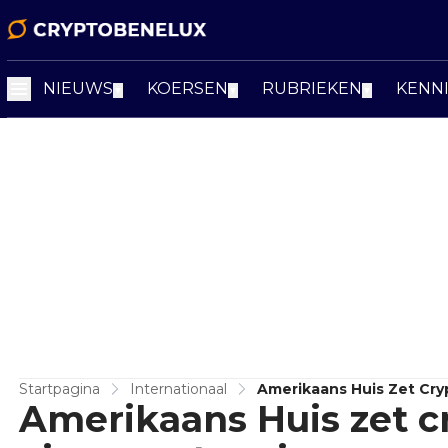
NIEUWS
KOERSEN
RUBRIEKEN
KENN
▼
▼
▼
Startpagina
Internationaal
Amerikaans Huis Zet Cr
Amerikaans Huis zet c